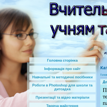
Головна сторінка
Ка
Інформація про сайт
Голо
Навчальні та методичні посібники
До
Роботи в Photoshop‎ для школи та
П
дитсадка
т
Презентації та відео матеріали
п
Творча майстерня