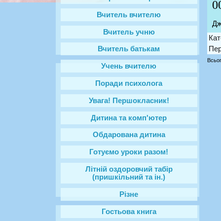
0
Вчитель вчителю
Дж
Вчитель учню
Кат
Пер
Вчитель батькам
Всьог
Учень вчителю
Поради психолога
Увага! Першокласник!
Дитина та комп'ютер
Обдарована дитина
Готуємо уроки разом!
Літній оздоровчий табір
(пришкільний та ін.)
Різне
Гостьова книга