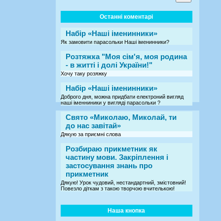
Останні коментарі
Набір «Наші іменинники»
Як замовити парасольки Наші іменинники?
Розтяжка "Моя сім'я, моя родина
- в житті і долі України!"
Хочу таку розяжку
Набір «Наші іменинники»
Доброго дня, можна придбати електроний вигляд
наші іменниники у вигляді парасольки ?
Свято «Миколаю, Миколай, ти
до нас завітай»
Дякую за приємні слова
Розбираю прикметник як
частину мови. Закріплення і
застосування знань про
прикметник
Дякую! Урок чудовий, нестандартний, змістовний!
Повезло діткам з такою творчою вчителькою!
Наша кнопка