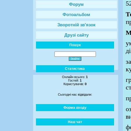
5
Форум
Т
Фотоальбом
п
Зворотній зв'язок
М
Друзі сайту
у
Пошук
д
з
к
Статистика
Онлайн всього:
1
г
Гостей:
1
Користувачів:
0
с
Сьогодні нас відвідали:
п
о
Форма входу
в
Наш чат
ф