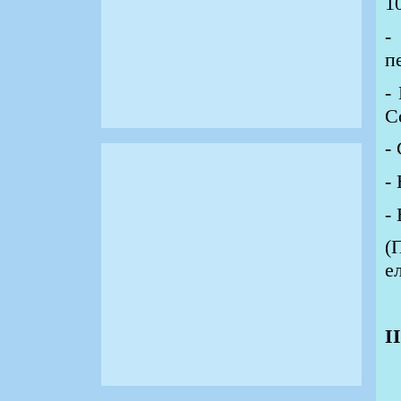
1
п
-
С
-
-
-
(
е
П
І
З