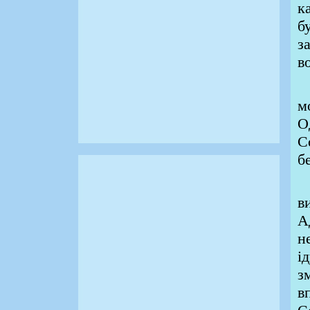
к
б
з
в
О
м
О
С
б
С
в
А
н
і
з
в