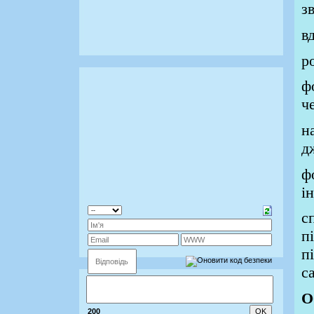
з
в
р
ф
ч
н
д
ф
і
с
п
п
с
О
200