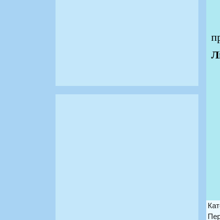
п
П
п
Л
Кат
Пер