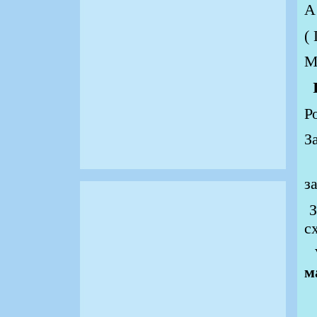
А
(
М
Р
З
З
з
З
с
м
Р