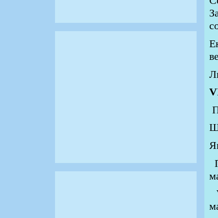
С
З
с
Е
в
Л
V
П
Щ
Я
П
м
V
м