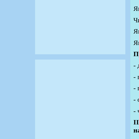
Я
Ч
Я
Я
П
-
-
-
-
-
ІІ
н