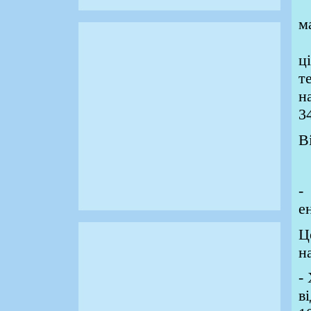
С
м
е
ц
т
н
3
В
ен
Ц
н
-
в