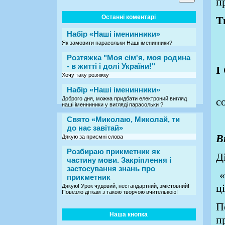
п
Останні коментарі
Т
Набір «Наші іменинники»
Як замовити парасольки Наші іменинники?
Розтяжка "Моя сім'я, моя родина
- в житті і долі України!"
І
Хочу таку розяжку
У
Набір «Наші іменинники»
Доброго дня, можна придбати електроний вигляд
с
наші іменниники у вигляді парасольки ?
І
Свято «Миколаю, Миколай, ти
до нас завітай»
В
Дякую за приємні слова
Розбираю прикметник як
Д
частину мови. Закріплення і
застосування знань про
«
прикметник
ц
Дякую! Урок чудовий, нестандартний, змістовний!
Повезло діткам з такою творчою вчителькою!
П
Наша кнопка
п