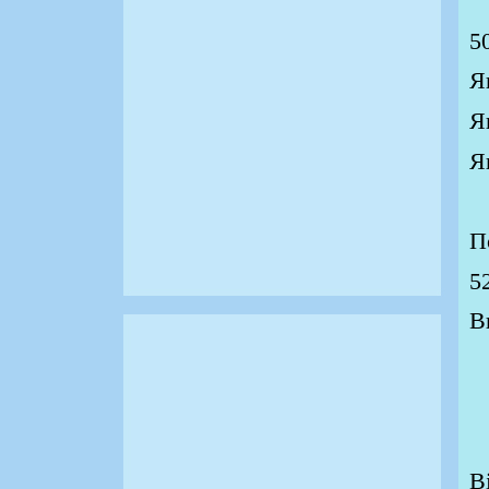
5
Я
Я
Я
З
П
5
В
З
П
З
В