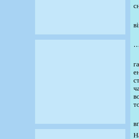
с
в
…
г
е
с
ч
в
т
Х
в
Н