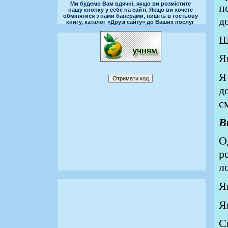
Ми будемо Вам вдячні, якщо ви розмістите
п
нашу кнопку у себе на сайті. Якщо ви хочете
обмінятися з нами банерами, пишіть в гостьову
д
книгу, каталог «Друзі сайту» до Ваших послуг
Щ
Я
Я
д
с
В
О
р
л
Я
Я
С