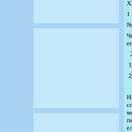
Х
1
№
Ч
е
2
1
2
Н
с
м
п
е