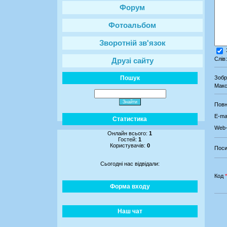
Форум
Фотоальбом
Зворотній зв'язок
Слів
Друзі сайту
Пошук
Зоб
Макс
Повн
E-mai
Статистика
Web-
Онлайн всього:
1
Гостей:
1
Користувачів:
0
Поси
Сьогодні нас відвідали:
Код
*
Форма входу
Наш чат