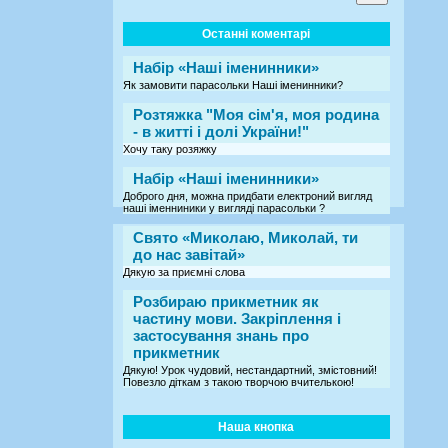
Останні коментарі
Набір «Наші іменинники»
Як замовити парасольки Наші іменинники?
Розтяжка "Моя сім'я, моя родина
- в житті і долі України!"
Хочу таку розяжку
Набір «Наші іменинники»
Доброго дня, можна придбати електроний вигляд
наші іменниники у вигляді парасольки ?
Свято «Миколаю, Миколай, ти
до нас завітай»
Дякую за приємні слова
Розбираю прикметник як
частину мови. Закріплення і
застосування знань про
прикметник
Дякую! Урок чудовий, нестандартний, змістовний!
Повезло діткам з такою творчою вчителькою!
Наша кнопка