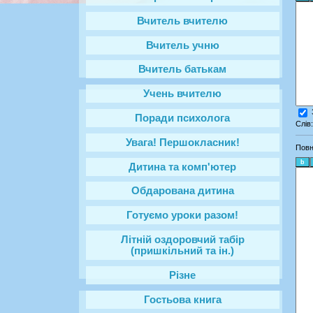
Вчитель вчителю
Вчитель учню
Вчитель батькам
Учень вчителю
Поради психолога
Слів
Увага! Першокласник!
Повн
Дитина та комп'ютер
Обдарована дитина
Готуємо уроки разом!
Літній оздоровчий табір
(пришкільний та ін.)
Різне
Гостьова книга