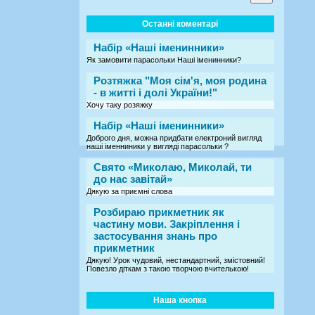
Останні коментарі
Набір «Наші іменинники»
Як замовити парасольки Наші іменинники?
Розтяжка "Моя сім'я, моя родина
- в житті і долі України!"
Хочу таку розяжку
Набір «Наші іменинники»
Доброго дня, можна придбати електроний вигляд
наші іменниники у вигляді парасольки ?
Свято «Миколаю, Миколай, ти
до нас завітай»
Дякую за приємні слова
Розбираю прикметник як
частину мови. Закріплення і
застосування знань про
прикметник
Дякую! Урок чудовий, нестандартний, змістовний!
Повезло діткам з такою творчою вчителькою!
Наша кнопка