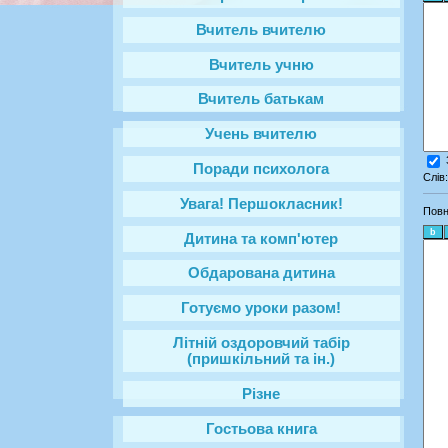
Вчитель вчителю
Вчитель учню
Вчитель батькам
Учень вчителю
Поради психолога
Слів
Увага! Першокласник!
Повн
Дитина та комп'ютер
Обдарована дитина
Готуємо уроки разом!
Літній оздоровчий табір
(пришкільний та ін.)
Різне
Гостьова книга