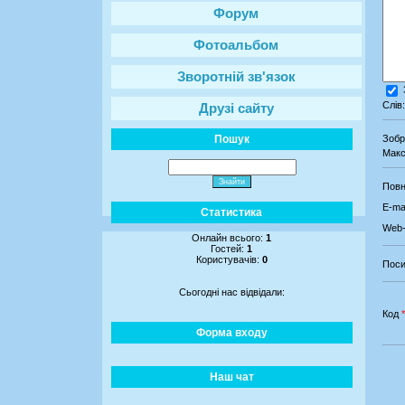
Форум
Фотоальбом
Зворотній зв'язок
Слів
Друзі сайту
Пошук
Зоб
Макс
Повн
E-mai
Статистика
Web-
Онлайн всього:
1
Гостей:
1
Користувачів:
0
Поси
Сьогодні нас відвідали:
Код
*
Форма входу
Наш чат