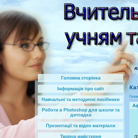
Головна сторінка
Ка
Інформація про сайт
Голо
Навчальні та методичні посібники
Аф
Роботи в Photoshop‎ для школи та
дитсадка
Презентації та відео матеріали
Д
Творча майстерня