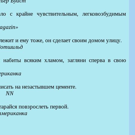
ьер Буаст
ело с крайне чувствительным, легковозбудимым
agazin
»
лежит и ему тоже, он сделает своим домом улицу
.
Ротшильд
 набиты всяким хламом, загляни сперва в свою
ериканк
а
писать на незастывшем цементе.
NN
тарайся повзрослеть первой
.
американка