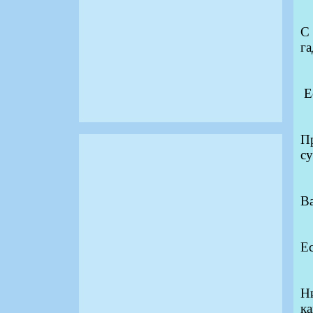
С
г
Е
П
с
Ва
Ес
Ни
ка