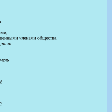
н
ыми;
оценными членами общества.
артин
мель
д
й