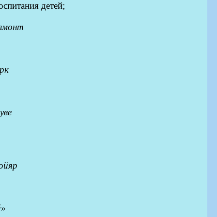
оспитания детей;
лмонт
рк
ув
е
ойяр
й
»