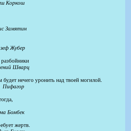
уш Коркош
ис Замяти
н
зеф Жубер
е разбойники
гений Шварц
м будет нечего уронить над твоей могилой.
Пифаго
р
тогда,
ма Бомбек
ребует жертв.