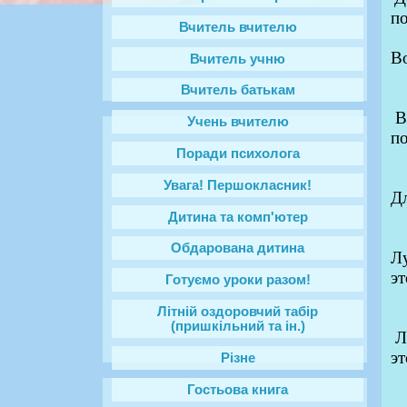
по
Вчитель вчителю
В
Вчитель учню
Вчитель батькам
В
Учень вчителю
п
Поради психолога
Увага! Першокласник!
Дл
Дитина та комп'ютер
Обдарована дитина
Л
эт
Готуємо уроки разом!
Літній оздоровчий табір
(пришкільний та ін.)
Л
эт
Різне
Гостьова книга