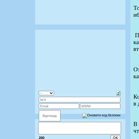
Т
иб
П
ка
вт
От
ка
Ко
в 
В 
чт
200