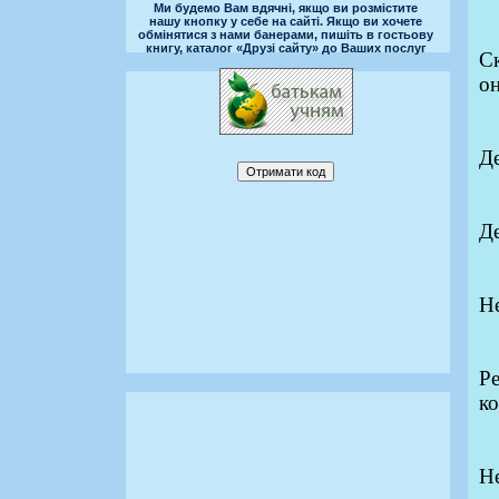
Ми будемо Вам вдячні, якщо ви розмістите
нашу кнопку у себе на сайті. Якщо ви хочете
обмінятися з нами банерами, пишіть в гостьову
книгу, каталог «Друзі сайту» до Ваших послуг
Ск
он
Д
Де
Не
Ре
ко
Не