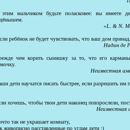
П
 этим мальчиком будьте поласковее: вы имеете д
адёнышем.
«
L. & N. M
сли ребёнок не будет чувствовать, что ваш дом принад
Надин де 
режде чем корить сынишку за то, что его карманы
умочку.
Неизвестная ам
ши дети научатся писать быстрее, если разрешить им 
ли хочешь, чтобы твои дети наконец повзрослели, пос
Неизвестная 
что так не украшает комнату,
к живописно расставленные по углам дети :)