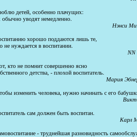
юблю детей, особенно плачущих:
х обычно уводят немедленно.
Нэнси М
оспитанию хорошо поддаются лишь те,
о не нуждается в восп
и
тании.
NN
от, кто не помнит совершенно ясно
бственного детства, - плохой воспитатель.
Мария Эбне
тобы изменить человека, нужно начинать с его бабушк
Викт
спитатель сам должен быть воспитан.
Карл 
амовоспитание - труднейшая разновидность самообсл