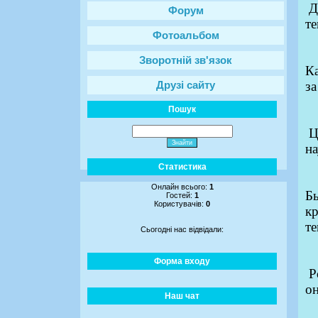
Д
Форум
те
Фотоальбом
Зворотній зв'язок
Ка
за
Друзі сайту
Пошук
Ц
на
Статистика
Онлайн всього:
1
Бы
Гостей:
1
Користувачів:
0
к
те
Сьогодні нас відвідали:
Форма входу
Р
о
Наш чат