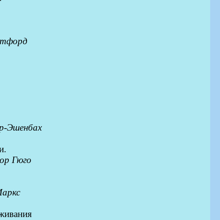
итфорд
р-Эшенбах
и.
ор Гюго
Маркс
уживания