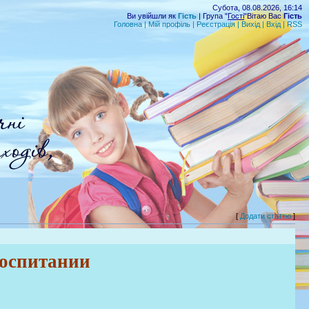
Субота, 08.08.2026, 16:14
Ви увійшли як
Гість
| Група "
Гості
"Вітаю Вас
Гість
Головна
|
Мій профіль
|
Реєстрація
|
Вихід
|
Вхід
|
RSS
[
Додати статтю
]
оспитании