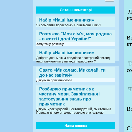
Останні коментарі
Л
и
Набір «Наші іменинники»
Як замовити парасольки Наші іменинники?
Розтяжка "Моя сім'я, моя родина
В
- в житті і долі України!"
кт
Хочу таку розяжку
Набір «Наші іменинники»
Доброго дня, можна придбати електроний вигляд
наші іменниники у вигляді парасольки ?
Т
со
Свято «Миколаю, Миколай, ти
до нас завітай»
Дякую за приємні слова
Розбираю прикметник як
Ч
частину мови. Закріплення і
застосування знань про
прикметник
Во
Дякую! Урок чудовий, нестандартний, змістовний!
Повезло діткам з такою творчою вчителькою!
Наша кнопка
С