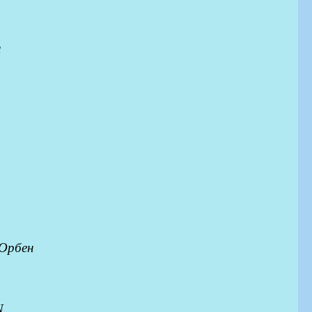
а
.
Орбен
N