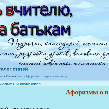
талог статей
вна
»
Статті
»
Різне
»
Афоризми та епіграфи про школу
оризмы о воспитании
Афоризмы о в
етей воспитывать трудно,