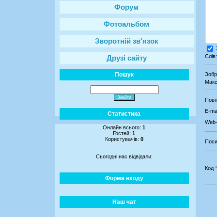
Форум
Фотоальбом
Зворотній зв'язок
Слів
Друзі сайту
Пошук
Зоб
Макс
Повн
E-mai
Статистика
Web-
Онлайн всього:
1
Гостей:
1
Користувачів:
0
Поси
Сьогодні нас відвідали:
Код
*
Форма входу
Наш чат