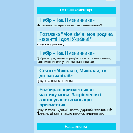
Останні коментарі
Набір «Наші іменинники»
Як замовити парасольки Наші іменинники?
Розтяжка "Моя сім'я, моя родина
- в житті і долі України!"
Хочу таку розяжку
Набір «Наші іменинники»
Доброго дня, можна придбати електроний вигляд
наші іменниники у вигляді парасольки ?
Свято «Миколаю, Миколай, ти
до нас завітай»
Дякую за приємні слова
Розбираю прикметник як
частину мови. Закріплення і
застосування знань про
прикметник
Дякую! Урок чудовий, нестандартний, змістовний!
Повезло діткам з такою творчою вчителькою!
Наша кнопка