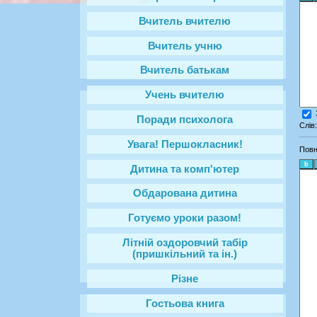
Вчитель вчителю
Вчитель учню
Вчитель батькам
Учень вчителю
Поради психолога
Слів
Увага! Першокласник!
Повн
Дитина та комп'ютер
Обдарована дитина
Готуємо уроки разом!
Літній оздоровчий табір
(пришкільний та ін.)
Різне
Гостьова книга