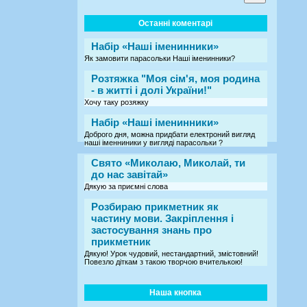
Останні коментарі
Набір «Наші іменинники»
Як замовити парасольки Наші іменинники?
Розтяжка "Моя сім'я, моя родина
- в житті і долі України!"
Хочу таку розяжку
Набір «Наші іменинники»
Доброго дня, можна придбати електроний вигляд
наші іменниники у вигляді парасольки ?
Свято «Миколаю, Миколай, ти
до нас завітай»
Дякую за приємні слова
Розбираю прикметник як
частину мови. Закріплення і
застосування знань про
прикметник
Дякую! Урок чудовий, нестандартний, змістовний!
Повезло діткам з такою творчою вчителькою!
Наша кнопка