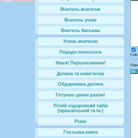
Вчитель вчителю
Вчитель учню
Вчитель батькам
Учень вчителю
Поради психолога
Слів
Увага! Першокласник!
Повн
Дитина та комп'ютер
Обдарована дитина
Готуємо уроки разом!
Літній оздоровчий табір
(пришкільний та ін.)
Різне
Гостьова книга