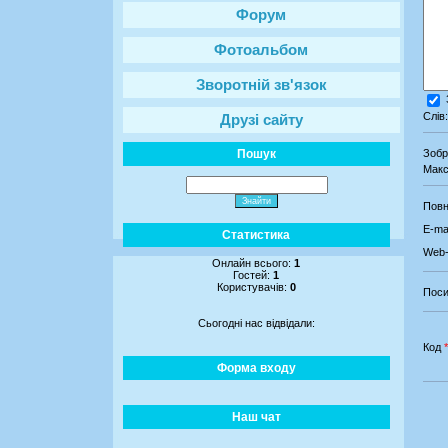
Форум
Фотоальбом
Зворотній зв'язок
Слів
Друзі сайту
Пошук
Зоб
Макс
Повн
E-mai
Статистика
Web-
Онлайн всього:
1
Гостей:
1
Користувачів:
0
Поси
Сьогодні нас відвідали:
Код
*
Форма входу
Наш чат