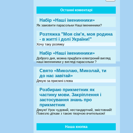
Останні коментарі
Набір «Наші іменинники»
Як замовити парасольки Наші іменинники?
Розтяжка "Моя сім'я, моя родина
- в житті і долі України!"
Хочу таку розяжку
Набір «Наші іменинники»
Доброго дня, можна придбати електроний вигляд
наші іменниники у вигляді парасольки ?
Свято «Миколаю, Миколай, ти
до нас завітай»
Дякую за приємні слова
Розбираю прикметник як
частину мови. Закріплення і
застосування знань про
прикметник
Дякую! Урок чудовий, нестандартний, змістовний!
Повезло діткам з такою творчою вчителькою!
Наша кнопка