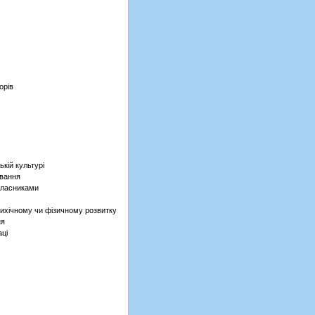
орів
ькій культурі
вання
класниками
сихічному чи фізичному розвитку
ня
аці