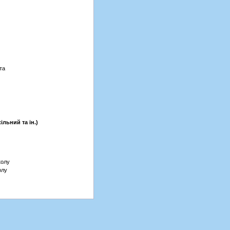
та
ільний та ін.)
колу
олу