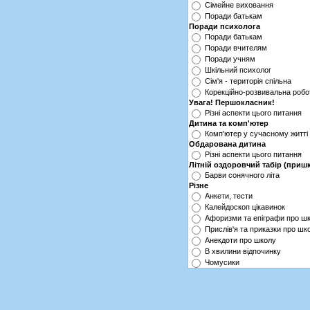
Сімейне виховання
Поради батькам
Поради психолога
Поради батькам
Поради вчителям
Поради учням
Шкільний психолог
Cім'я - територія спільна
Корекційно-розвивальна робо
Увага! Першокласник!
Різні аспекти цього питання
Дитина та комп'ютер
Комп'ютер у сучасному житті
Обдарована дитина
Різні аспекти цього питання
Літній оздоровчий табір (пришк
Барви сонячного літа
Різне
Анкети, тести
Калейдоскоп цікавинок
Афоризми та епіграфи про ш
Прислів'я та приказки про шк
Анекдоти про школу
В хвилини відпочинку
Чомусики