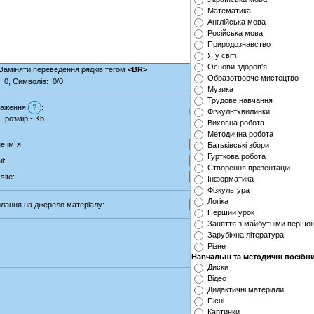
Математика
Англійська мова
Російська мова
Природознавство
Я у світі
Основи здоров'я
Заміняти переведення рядків тегом
<BR>
Образотворче мистецтво
:
0
, Символів:
0/0
Музика
Трудове навчання
раження
?
:
Default loader
Фізкультхвилинки
|
Multiuploader
. розмір -
Kb
Виховна робота
Методична робота
е ім`я:
Батьківські збори
Гурткова робота
l:
Створення презентацій
site:
Інформатика
Фізкультура
Логіка
лання на джерело матеріалу:
Перший урок
Заняття з майбутніми першо
Зарубіжна література
:
Різне
Навчальні та методичні посібн
Диски
Відео
Дидактичні матеріали
Пісні
Картинки