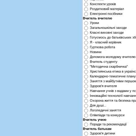
Конспекти уроків
Роздатковий матеріал
Електронні посібники
Вчитель вчителю
Уроки
Загальношкільні заходи
Класні виховні заходи
Готуємось до батьківських зб
Я - класний керівник
Гурткова робота
Новини
Допомога молодому вчителю
Вчитель студенту
"Методична скарбничка"
Християнська етика в українс
Календарно-тематичне плану
Заняття з майбутніми першо
Здоров'я вчителя
Навчання учнів з вадами у п
Інноваційні технології навчан
Охорона життя та безпека пр
Для душі...
Логопедичні заняття
Олімпіади та конкурси
Вчитель учню
Поради та рекомендації
Вчитель батькам
Здоров'я дитини