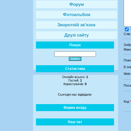
Форум
Фотоальбом
Зворотній зв'язок
Слів
Друзі сайту
Пошук
Зоб
Макс
Повн
E-mai
Статистика
Web-
Онлайн всього:
1
Гостей:
1
Користувачів:
0
Поси
Сьогодні нас відвідали:
Код
*
Форма входу
Наш чат