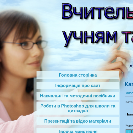
Головна сторінка
Ка
Інформація про сайт
Голо
Навчальні та методичні посібники
Кате
Роботи в Photoshop‎ для школи та
дитсадка
Назв
Презентації та відео матеріали
Коро
Творча майстерня