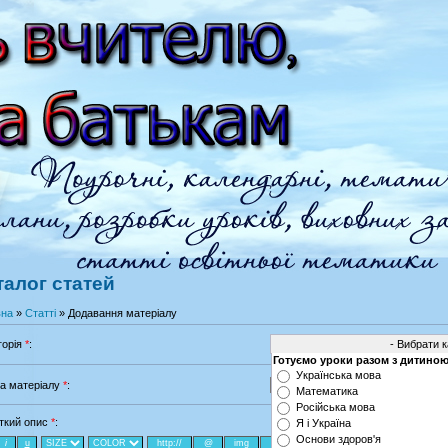
талог статей
вна
»
Статті
» Додавання матеріалу
горія
*
:
Готуємо уроки разом з дитиною
Українська мова
а матеріалу
*
:
Математика
Російська мова
ткий опис
*
:
Я і Україна
Основи здоров'я