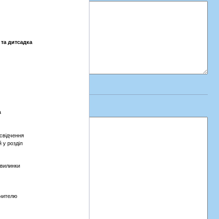
 та дитсадка
а
освідчення
 у розділ
хвилинки
вчителю