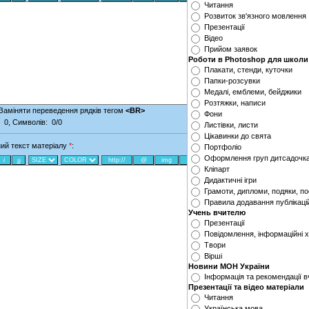
Читання
Розвиток зв'язного мовлення
Презентації
Відео
Прийом заявок
Роботи в Photoshop‎ для школи
Плакати, стенди, куточки
Папки-розсувки
Медалі, емблеми, бейджики
Розтяжки, написи
Заміняти переведення рядків тегом
<BR>
Фони
:
0
, Символів:
0/0
Листівки, листи
Цікавинки до свята
ий текст матеріалу
*
:
Портфоліо
Оформлення груп дитсадочк
Кліпарт
Дидактичні ігри
Грамоти, дипломи, подяки, п
Правила додавання публікацій
Учень вчителю
Презентації
Повідомлення, інформаційні 
Твори
Вірші
Новини МОН України
Інформація та рекомендації 
Презентації та відео матеріали
Читання
Українська мова