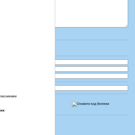
класниками
ики