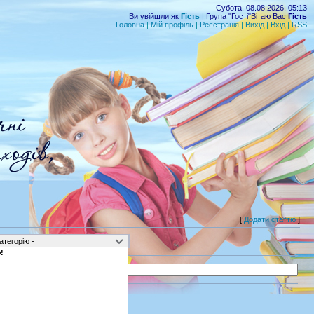
Субота, 08.08.2026, 05:13
Ви увійшли як
Гість
| Група "
Гості
"Вітаю Вас
Гість
Головна
|
Мій профіль
|
Реєстрація
|
Вихід
|
Вхід
|
RSS
[
Додати статтю
]
!