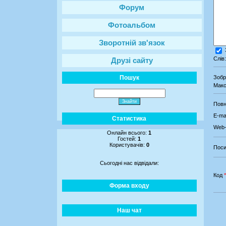
Форум
Фотоальбом
Зворотній зв'язок
Слів
Друзі сайту
Пошук
Зоб
Макс
Повн
E-mai
Статистика
Web-
Онлайн всього:
1
Гостей:
1
Користувачів:
0
Поси
Сьогодні нас відвідали:
Код
*
Форма входу
Наш чат