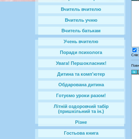
Вчитель вчителю
Вчитель учню
Вчитель батькам
Учень вчителю
Поради психолога
Слів
Увага! Першокласник!
Повн
Дитина та комп'ютер
Обдарована дитина
Готуємо уроки разом!
Літній оздоровчий табір
(пришкільний та ін.)
Різне
Гостьова книга