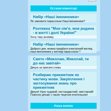
Останні коментарі
Набір «Наші іменинники»
Як замовити парасольки Наші іменинники?
Розтяжка "Моя сім'я, моя родина
- в житті і долі України!"
Хочу таку розяжку
Набір «Наші іменинники»
Доброго дня, можна придбати електроний вигляд
наші іменниники у вигляді парасольки ?
Свято «Миколаю, Миколай, ти
до нас завітай»
Дякую за приємні слова
Розбираю прикметник як
частину мови. Закріплення і
застосування знань про
прикметник
Дякую! Урок чудовий, нестандартний, змістовний!
Повезло діткам з такою творчою вчителькою!
Наша кнопка