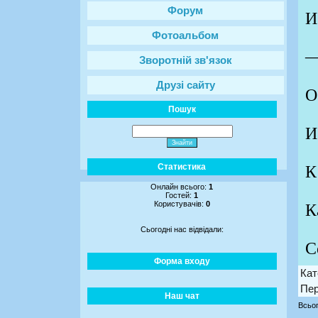
Форум
И
Фотоальбом
—
Зворотній зв'язок
Друзі сайту
О
Пошук
И
Статистика
К
Онлайн всього:
1
Гостей:
1
Користувачів:
0
К
Сьогодні нас відвідали:
С
Форма входу
Кат
Пер
Наш чат
Всьог