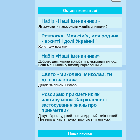
Останні коментарі
Набір «Наші іменинники»
Як замовити парасольки Наші іменинники?
Розтяжка "Моя сім'я, моя родина
- в житті і долі України!"
Хочу таку розяжку
Набір «Наші іменинники»
Доброго дня, можна придбати електроний вигляд
наші іменниники у вигляді парасольки ?
Свято «Миколаю, Миколай, ти
до нас завітай»
Дякую за приємні слова
Розбираю прикметник як
частину мови. Закріплення і
застосування знань про
прикметник
Дякую! Урок чудовий, нестандартний, змістовний!
Повезло діткам з такою творчою вчителькою!
Наша кнопка