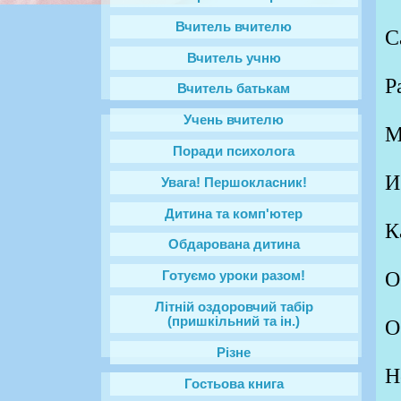
Вчитель вчителю
С
Вчитель учню
Р
Вчитель батькам
Учень вчителю
М
Поради психолога
И
Увага! Першокласник!
Дитина та комп'ютер
К
Обдарована дитина
О
Готуємо уроки разом!
Літній оздоровчий табір
(пришкільний та ін.)
О
Різне
Н
Гостьова книга