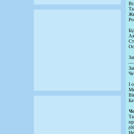
Вс
Та
Жи
Ро
Бі
Аж
Ст
Ос
За
— 
За
Че
І 
Ми
Ві
Ба
Ч
Та
пр
(д
Не