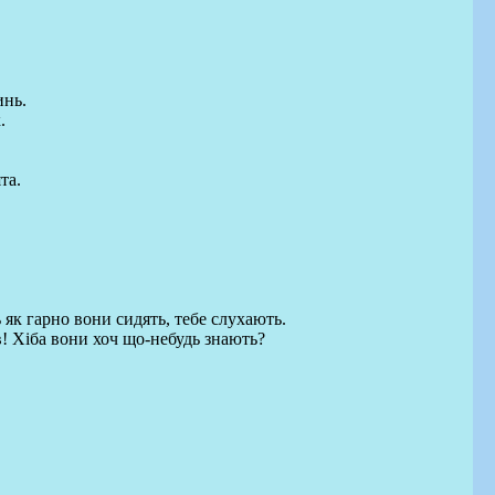
инь.
.
та.
 як гарно вони сидять, тебе слухають.
ів! Хіба вони хоч що-небудь знають?