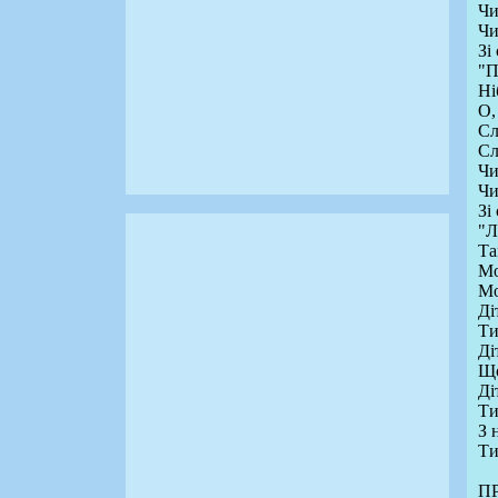
Чи
Чи
Зі
"П
Ні
О,
Сл
Сл
Чи
Чи
Зі
"Л
Та
Мо
Мо
Ді
Ти
Ді
Що
Ді
Ти
З 
Ти
П