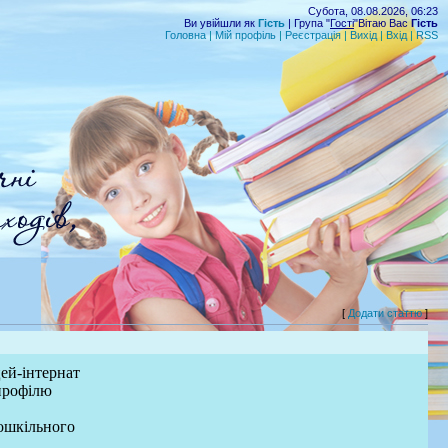
Субота, 08.08.2026, 06:23
Ви увійшли як
Гість
| Група "
Гості
"Вітаю Вас
Гість
Головна
|
Мій профіль
|
Реєстрація
|
Вихід
|
Вхід
|
RSS
[
Додати статтю
]
ей-інтернат
профілю
ошкільного