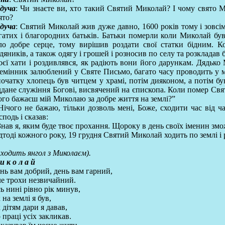
дуча
: Чи знаєте ви, хто такий Святий Миколай? І чому свято 
ято?
дуча
: Святий Миколай жив дуже давно, 1600 років тому і зовсім 
гатих і благородних батьків. Батьки померли коли Миколай бу
ло добре серце, тому вирішив роздати свої статки бідним. Ко
дяників, а також одягу і грошей і розносив по селу та розкладав 
оєї хати і роздивлявся, як радіють вони його дарункам. Дядько
емінник залюблений у Святе Письмо, багато часу проводить у мо
очатку хлопець був читцем у храмі, потім дияконом, а потім був
ддане служіння Богові, висвячений на єпископа. Коли помер Свя
ого бажаєш мій Миколаю за добре життя на землі?”
Нічого не бажаю, тільки дозволь мені, Боже, сходити час від ча
сподь і сказав:
Знав я, яким буде твоє прохання. Щороку в день своїх іменин зм
дтоді кожного року, 19 грудня Святий Миколай ходить по землі і 
аходить янгол з Миколаєм).
и к о л а й
нь вам добрий, день вам гарний,
е трохи незвичайний.
ь нині рівно рік минув,
 на землі я був,
 дітям дари я давав,
 праці усіх закликав.