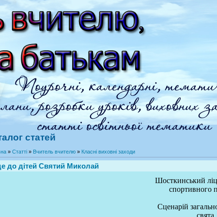
талог статей
вна
»
Статті
»
Вчитель вчителю
»
Класні виховні заходи
е до дітей Святий Миколай
Шосткинський ліц
спортивного 
Сценарій загальн
свята