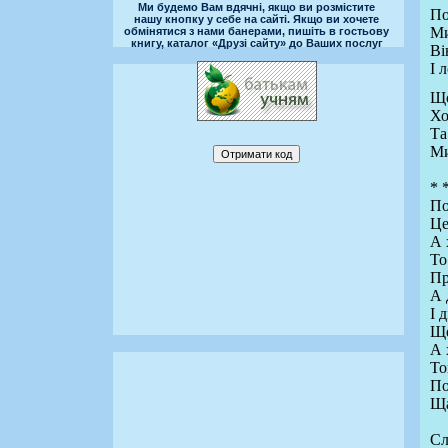
Ми будемо Вам вдячні, якщо ви розмістите
По
нашу кнопку у себе на сайті. Якщо ви хочете
Ми
обмінятися з нами банерами, пишіть в гостьову
книгу, каталог «Друзі сайту» до Ваших послуг
Ві
І 
Що
Хо
Та
Ми
* 
По
Це
А 
То
Пр
А 
І 
Ще
А 
То
По
Ща
Сл