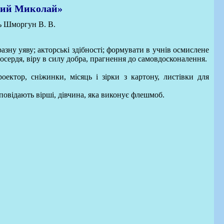
ятий Миколай»
ь Шморгун В. В.
разну уяву; акторські здібності; формувати в учнів осмислене
сердя, віру в силу добра, прагнення до самовдосконалення.
роектор, сніжинки, місяць і зірки з картону, листівки для
повідають вірші, дівчина, яка виконує флешмоб.