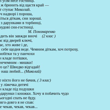
н усім несе гостинці.
 ж бринить від щастя край —
т ступає Миколай.
ч надворі і пороша,
іться діткам, сни хороші.
 з дарунками в торбинці,
чудові сни-гостинці.
М. Пономаренко
дить він завжди вночі
(2 клас )
є від дверей ключі,
ає, хто живе і де,
 себе щодня веде. Чемним діткам, хоч потроху,
чобітки та у панчохи
н кладе потішки,
нечемним - мишки!
о це? Швидко відгадай!
 наш любий...
(Миколай)
 ніхто його не бачив,
( 3 клас)
 у ліжечка дитячі
н кладе під подушки
дарунки і книжки. Хочу я побачить чудо
сьогодні спать не буду.
вго-довго я не спав:
е чекав, чекав, чекав...