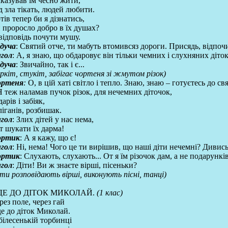
казував їм чесно жити,
д зла тікать, людей любити.
тів тепер би я дізнатись,
 проросло добро в їх душах?
відповідь почути мушу.
дуча
: Святий отче, ти мабуть втомивсяз дороги. Присядь, відпоч
гол
: А, я знаю, що обдаровує він тільки чемних і слухняних діток
дуча
: Звичайно, так і є...
уркіт, стукіт, забігає чортеня зі жмутом різок)
ортеня
:
О, в цій хаті світло і тепло. Знаю, знаю – готуєтесь до свя
Я теж наламав пучок різок, для нечемних діточок,
дарів і забіяк,
ліганів, розбишак.
гол
: Злих дітей у нас нема,
т шукати їх дарма!
ортик
: А я кажу, що є!
гол
: Ні, нема! Чого це ти вирішив, що наші діти нечемні? Дивись
ортик
: Слухають, слухають... От я їм різочок дам, а не подарунк
гол
: Діти! Ви ж знаєте вірші, пісеньки?
іти розповідають вірші, виконують пісні, танці)
ДЕ ДО ДІТОК МИКОЛАЙ.
(1 клас)
рез поле, через гай
е до діток Миколай.
білесенькій торбинці