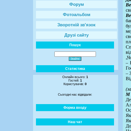
Форум
Ве
св
Фотоальбом
Ве
ба
Зворотній зв'язок
бу
ме
Друзі сайту
св
пл
Пошук
Сп
ві
„Ч
– 
Го
Статистика
– 
Онлайн всього:
1
Ві
Гостей:
1
Користувачів:
0
(з
М 
Сьогодні нас відвідали:
Де
Ал
Форма входу
Ос
Як
Як
Наш чат
До