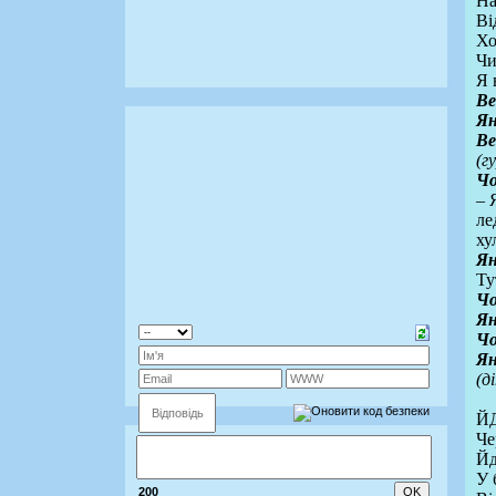
На
Ві
Хо
Чи
Я 
Ве
Ян
Ве
(г
Ч
– 
ле
ху
Ян
Ту
Ч
Ян
Ч
Ян
(д
Й
Че
Йд
У 
200