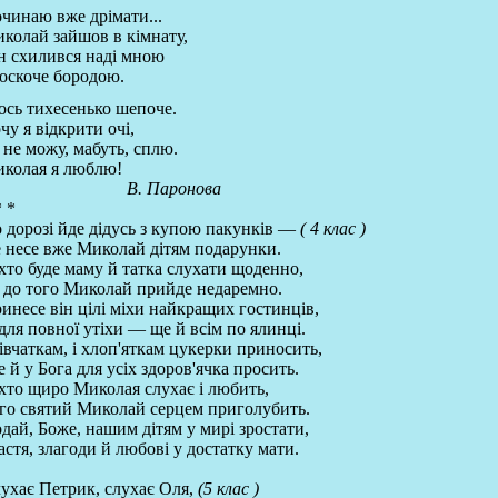
чинаю вже дрімати...
колай зайшов в кімнату,
н схилився наді мною
лоскоче бородою.
сь тихесенько шепоче.
чу я відкрити очі,
 не можу, мабуть, сплю.
колая я люблю!
В. Паронова
* *
 дорозі йде дідусь з купою пакунків —
( 4 клас )
 несе вже Миколай дітям подарунки.
хто буде маму й татка слухати щоденно,
 до того Миколай прийде недаремно.
инесе він цілі міхи найкращих гостинців,
для повної утіхи — ще й всім по ялинці.
дівчаткам, і хлоп'яткам цукерки приносить,
 й у Бога для усіх здоров'ячка просить.
хто щиро Миколая слухає і любить,
го святий Миколай серцем приголубить.
дай, Боже, нашим дітям у мирі зростати,
стя, злагоди й любові у достатку мати.
ухає Петрик, слухає Оля,
(5 клас )