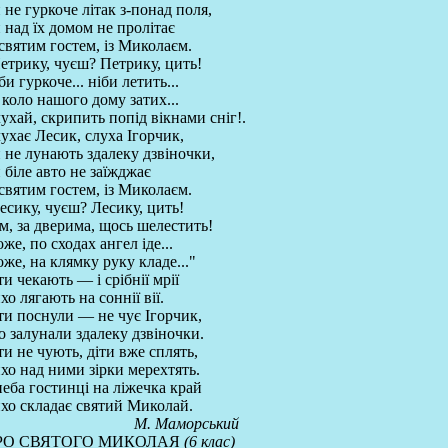
 не гуркоче літак з-понад поля,
 над їх домом не пролітає
 святим гостем, із Миколаєм.
етрику, чуєш? Петрику, цить!
би гуркоче... ніби летить...
 коло нашого дому затих...
ухай, скрипить попід вікнами сніг!.
ухає Лесик, слуха Ігорчик,
 не лунають здалеку дзвіночки,
 біле авто не заїжджає
 святим гостем, із Миколаєм.
есику, чуєш? Лесику, цить!
м, за дверима, щось шелестить!
же, по сходах ангел іде...
же, на клямку руку кладе..."
ти чекають — і срібнії мрії
хо лягають на соннії вії.
ти поснули — не чує Ігорчик,
 залунали здалеку дзвіночки.
ти не чують, діти вже сплять,
хо над ними зірки мерехтять.
неба гостинці на ліжечка край
хо складає святий Миколай.
М. Маморський
РО СВЯТОГО МИКОЛАЯ
(6 клас)