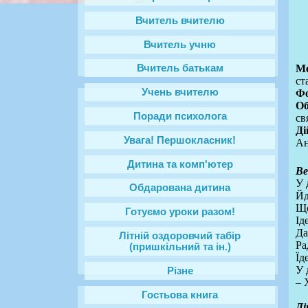
Вчитель вчителю
Вчитель учню
М
Вчитель батькам
ст
Учень вчителю
Фо
Об
Поради психолога
св
Ді
Увага! Першокласник!
Ан
Дитина та комп'ютер
Ве
У 
Обдарована дитина
Йд
Що
Готуємо уроки разом!
Ід
Да
Літній оздоровчий табір
Ра
(пришкільний та ін.)
Їд
У 
Різне
– 
Гостьова книга
Ді