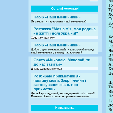
Ві
То
Останні коментарі
Ту
Хо
Набір «Наші іменинники»
Сн
Як замовити парасольки Наші іменинники?
Бо
Є 
Розтяжка "Моя сім'я, моя родина
- в житті і долі України!"
Хо
Хочу таку розяжку
Ма
Набір «Наші іменинники»
Зн
Доброго дня, можна придбати електроний вигляд
Як
наші іменниники у вигляді парасольки ?
В 
Ві
Свято «Миколаю, Миколай, ти
до нас завітай»
А 
Хт
Дякую за приємні слова
Це
Розбираю прикметник як
частину мови. Закріплення і
Ще
застосування знань про
Та
прикметник
Ві
Дякую! Урок чудовий, нестандартний, змістовний!
По
Повезло діткам з такою творчою вчителькою!
І 
До
Наша кнопка
Вс