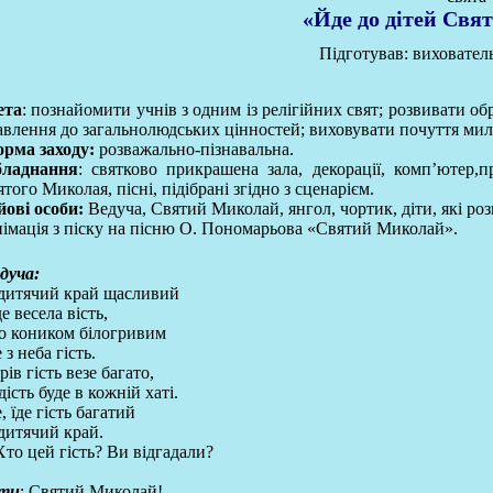
«Йде до дітей Св
Підготував: виховател
ета
: познайомити учнів з одним із релігійних свят; розвивати об
авлення до загальнолюдських цінностей; виховувати почуття мило
рма заходу:
розважально-пізнавальна.
ладнання
: святково прикрашена зала, декорації, комп’ютер,п
ятого Миколая, пісні, підібрані згідно з сценарієм.
йові особи:
Ведуча, Святий Миколай, янгол, чортик, діти, які роз
імація з піску на пісню О. Пономарьова «Святий Миколай».
дуча:
дитячий край щасливий
е весела вість,
 коником білогривим
е з неба гість.
рів гість везе багато,
дість буде в кожній хаті.
е, їде гість багатий
дитячий край.
Хто цей гість? Ви відгадали?
ти
: Святий Миколай!