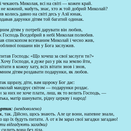
і чекають Миколая, всі на світі — кожен край.
 не кожний, мабуть, знає, хто ж той добрий Миколай?
в колись давно на світі десь у Азії юнак,
здавав дарунки дітям той багатий одинак.
дним дітям у потребі дарувати він любив,
 Господь Вседобрий в небі Миколая полюбив.
ав єпископом всезнаним Миколай і чесно жив,
обливої пошани він у Бога заслужив.
питав Господь: «Що хочеш за свої заслуги ти?»
Хочу Господи, я дуже раз у рік на землю йти,
вітати в кожну хату, всіх вітати знов і знов,
мним дітям роздавати подарунки, як любов.
отак щоразу, діти, вам щороку Бог дає:
колай мандрує світом — подарунки роздає.
н за них не хоче плати, лиш, як то велить Господь, —
тька, матір шанувати, рідну церкву і народ!
ортик
: (невдоволено)
к, так. Дійсно, щось знають. Але це вони, напевне знали,
о що їх будуть питати. А от я їм зараз свої загадки загадаю!
іти відгадують загадки)
 сидить вона без діла,