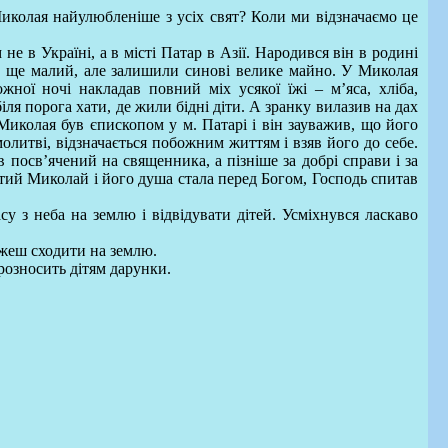
Миколая найулюбленіше з усіх свят? Коли ми відзначаємо це
не в Україні, а в місті Патар в Азії. Народився він в родині
в ще малий, але залишили синові велике майно. У Миколая
жної ночі накладав повний міх усякої їжі – м’яса, хліба,
біля порога хати, де жили бідні діти. А зранку вилазив на дах
 Миколая був єпископом у м. Патарі і він зауважив, що його
литві, відзначається побожним життям і взяв його до себе.
 посв’ячений на священника, а пізніше за добрі справи і за
тий Миколай і його душа стала перед Богом, Господь спитав
су з неба на землю і відвідувати дітей. Усміхнувся ласкаво
ожеш сходити на землю.
розносить дітям дарунки.