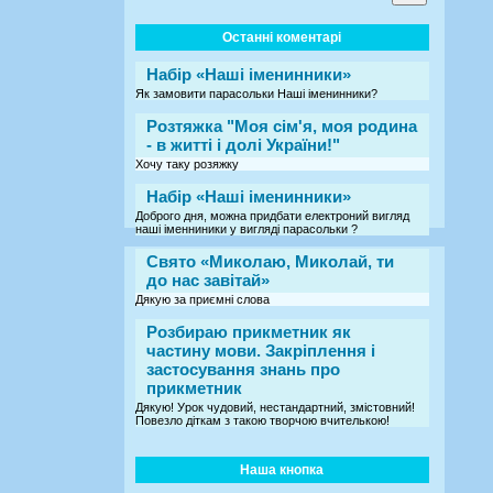
Останні коментарі
Набір «Наші іменинники»
Як замовити парасольки Наші іменинники?
Розтяжка "Моя сім'я, моя родина
- в житті і долі України!"
Хочу таку розяжку
Набір «Наші іменинники»
Доброго дня, можна придбати електроний вигляд
наші іменниники у вигляді парасольки ?
Свято «Миколаю, Миколай, ти
до нас завітай»
Дякую за приємні слова
Розбираю прикметник як
частину мови. Закріплення і
застосування знань про
прикметник
Дякую! Урок чудовий, нестандартний, змістовний!
Повезло діткам з такою творчою вчителькою!
Наша кнопка