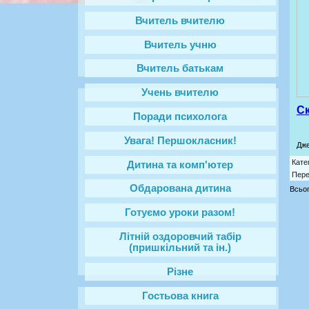
Вчитель вчителю
Вчитель учню
Вчитель батькам
Учень вчителю
С
Поради психолога
Увага! Першокласник!
Дж
Кате
Дитина та комп'ютер
Пере
Обдарована дитина
Всьог
Готуємо уроки разом!
Літній оздоровчий табір
(пришкільний та ін.)
Різне
Гостьова книга