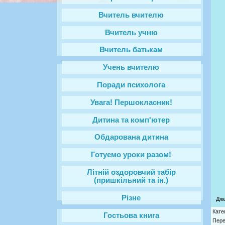
Вчитель вчителю
Вчитель учню
Вчитель батькам
Учень вчителю
Поради психолога
Увага! Першокласник!
Дитина та комп'ютер
Обдарована дитина
Готуємо уроки разом!
Літній оздоровчий табір
(пришкільний та ін.)
Різне
Дж
Кате
Гостьова книга
Пере