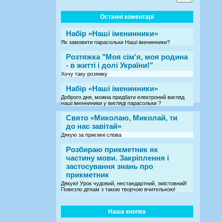
Останні коментарі
Набір «Наші іменинники»
Як замовити парасольки Наші іменинники?
Розтяжка "Моя сім'я, моя родина
- в житті і долі України!"
Хочу таку розяжку
Набір «Наші іменинники»
Доброго дня, можна придбати електроний вигляд
наші іменниники у вигляді парасольки ?
Свято «Миколаю, Миколай, ти
до нас завітай»
Дякую за приємні слова
Розбираю прикметник як
частину мови. Закріплення і
застосування знань про
прикметник
Дякую! Урок чудовий, нестандартний, змістовний!
Повезло діткам з такою творчою вчителькою!
Наша кнопка