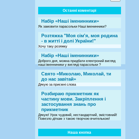
Останні коментарі
Набір «Наші іменинники»
Як замовити парасольки Наші іменинники?
Розтяжка "Моя сім'я, моя родина
- в житті і долі України!"
Хочу таку розяжку
Набір «Наші іменинники»
Доброго дня, можна придбати електроний вигляд
наші іменниники у вигляді парасольки ?
Свято «Миколаю, Миколай, ти
до нас завітай»
Дякую за приємні слова
Розбираю прикметник як
частину мови. Закріплення і
застосування знань про
прикметник
Дякую! Урок чудовий, нестандартний, змістовний!
Повезло діткам з такою творчою вчителькою!
Наша кнопка