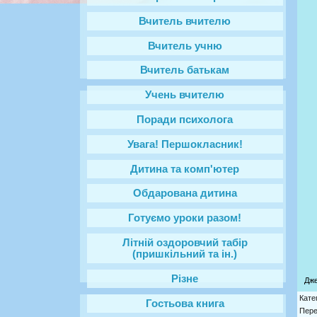
Вчитель вчителю
Вчитель учню
Вчитель батькам
Учень вчителю
Поради психолога
Увага! Першокласник!
Дитина та комп'ютер
Обдарована дитина
Готуємо уроки разом!
Літній оздоровчий табір
(пришкільний та ін.)
Різне
Дж
Кате
Гостьова книга
Пере