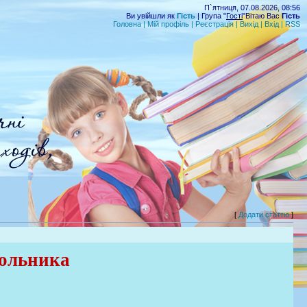
П`ятниця, 07.08.2026, 08:56
Ви увійшли як
Гість
| Група "
Гості
"Вітаю Вас
Гість
Головна
|
Мій профіль
|
Реєстрація
|
Вихід
|
Вхід
|
RSS
[
Додати статтю
]
гольника