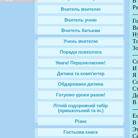
В 
Ре
Вчитель вчителю
— 
Вчитель учню
Го
Ви
Вчитель батькам
Н
То
Учень вчителю
Зо
Поради психолога
Сп
Увага! Першокласник!
И 
Дитина та комп'ютер
Я
С
Обдарована дитина
С
Д
Готуємо уроки разом!
В 
Літній оздоровчий табір
(пришкільний та ін.)
Ес
Різне
В 
Эт
Гостьова книга
Се