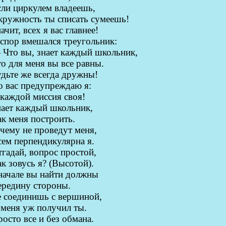
ли циркулем владеешь,
кружность ты списать сумеешь!
ачит, всех я вас главнее!
спор вмешался треугольник:
 Что вы, знает каждый школьник,
о для меня вы все равны.
дьте же всегда дружны!
о вас предупреждаю я:
каждой миссия своя!
нает каждый школьник,
к меня построить.
чему не проведут меня,
ем перпендикулярна я.
гадай, вопрос простой,
к зовусь я? (Высотой).
начале вы найти должны
ередину стороны.
е соединишь с вершиной,
 меня уж получил ты.
осто все и без обмана.