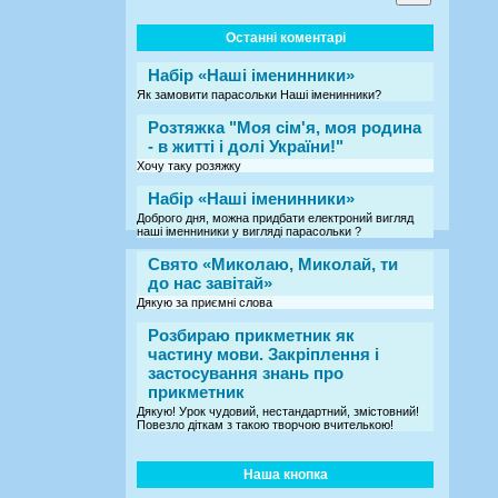
Останні коментарі
Набір «Наші іменинники»
Як замовити парасольки Наші іменинники?
Розтяжка "Моя сім'я, моя родина
- в житті і долі України!"
Хочу таку розяжку
Набір «Наші іменинники»
Доброго дня, можна придбати електроний вигляд
наші іменниники у вигляді парасольки ?
Свято «Миколаю, Миколай, ти
до нас завітай»
Дякую за приємні слова
Розбираю прикметник як
частину мови. Закріплення і
застосування знань про
прикметник
Дякую! Урок чудовий, нестандартний, змістовний!
Повезло діткам з такою творчою вчителькою!
Наша кнопка