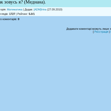
к зовусь я? (Медиана).
горія
:
Математика
|
Додав
:
[ADM]Irina
(27.09.2010)
глядів
:
1727
|
Рейтинг
:
5.0
/
1
о коментарів
:
0
Додавати коментарі можуть лише з
[
Реєстрація
|