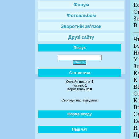
Ес
Форум
О
Фотоальбом
Зн
В 
Зворотній зв'язок
—
Друзі сайту
Чт
Бу
Пошук
Н
У 
З
Ка
Статистика
К 
Онлайн всього:
1
Гостей:
1
Вс
Користувачів:
0
От
Ка
Сьогодні нас відвідали:
В
С
Форма входу
Е
И
Наш чат
Пр