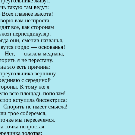
треугольнике живут.
чь такую там ведут:
Всех главнее высота!
ворю вам неспроста.
дят все, как сторонам
ужен перпендикуляр.
гда они, сменив названья,
вутся гордо — основанья!
—
Нет, — сказала медиана, —
орить я не перестану.
на это есть причина:
 треугольника вершину
оединяю с серединой
тороны. К тому же я
елю всю площадь пополам!
спор вступила биссектриса:
—
Спорить не имеет смысла!
ли трое соберемся,
точке мы пересечемся.
а точка непростая.
рединка золотая;