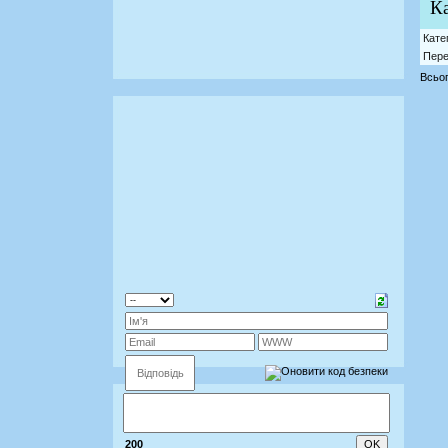
Ка
Кате
Пере
Всьог
200