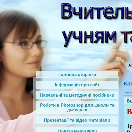
Головна сторінка
Ка
Інформація про сайт
Голо
Навчальні та методичні посібники
Вы
Роботи в Photoshop‎ для школи та
В
дитсадка
Презентації та відео матеріали
Тр
Творча майстерня