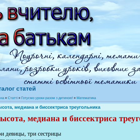
талог статей
вна
»
Статті
»
Готуємо уроки разом з дитиною!
»
Математика
сота, медиана и биссектриса треугольника
ысота, медиана и биссектриса треу
и девицы, три сестрицы