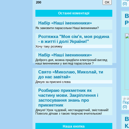
200
(0)
Останні коментарі
В
Р
Набір «Наші іменинники»
Як замовити парасольки Наші іменинники?
Розтяжка "Моя сім'я, моя родина
- в житті і долі України!"
Хочу таку розяжку
Набір «Наші іменинники»
Доброго дня, можна придбати електроний вигляд
наші іменниники у вигляді парасольки ?
Свято «Миколаю, Миколай, ти
до нас завітай»
Дякую за приємні слова
Розбираю прикметник як
частину мови. Закріплення і
застосування знань про
Пор
прикметник
(0)
Дякую! Урок чудовий, нестандартний, змістовний!
Повезло діткам з такою творчою вчителькою!
В
К
Наша кнопка