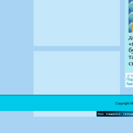
д
«
б
т
с
Пор
Nata
Copyright 