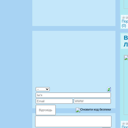
Пор
(0)
В
Л
Пор