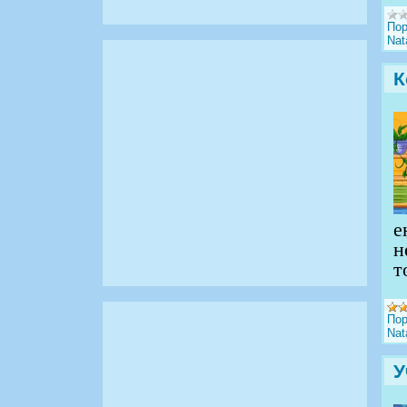
Пор
Nata
К
е
н
т
Пор
Nata
У