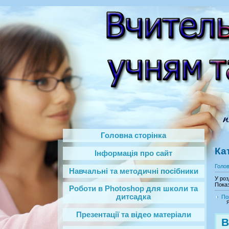
Головна сторінка
Ка
Інформація про сайт
Голо
Навчальні та методичні посібники
У роз
Показ
Роботи в Photoshop‎ для школи та
дитсадка
По
Я
Презентації та відео матеріали
В