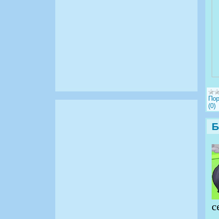
Пор
(0)
Б
с