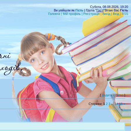
Субота, 08.08.2026, 19:20
Ви увійшли як
Гість
| Група "
Гості
"Вітаю Вас
Гість
Головна
|
Мій профіль
|
Реєстрація
|
Вихід
|
Вхід
|
RSS
[
Додати статтю
]
Сторінки
:
1
2
3
...
14
15
»