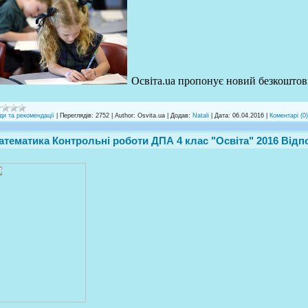
Освіта.ua пропонує новий безкоштов
ди та рекомендації
|
Переглядів:
2752
|
Author:
Osvita.ua
|
Додав:
Natali
|
Дата:
06.04.2016
|
Коментарі (0)
атематика Контрольні роботи ДПА 4 клас "Освіта" 2016 Відпо