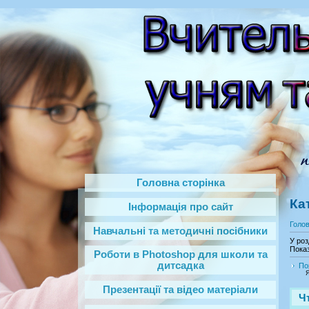
Головна сторінка
Ка
Інформація про сайт
Голо
Навчальні та методичні посібники
У роз
Показ
Роботи в Photoshop‎ для школи та
дитсадка
По
Я
Презентації та відео матеріали
Ч