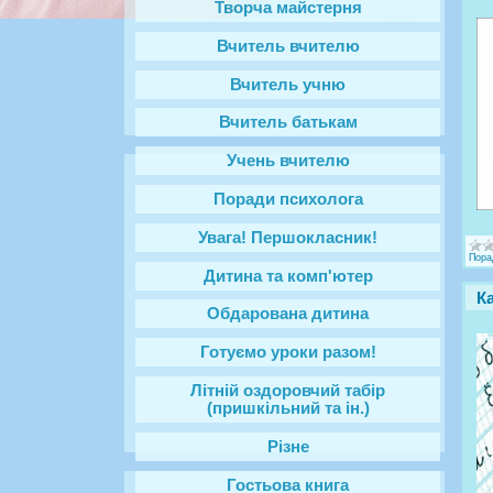
Творча майстерня
Вчитель вчителю
Вчитель учню
Вчитель батькам
Учень вчителю
Поради психолога
Увага! Першокласник!
Пора
Дитина та комп'ютер
К
Обдарована дитина
Готуємо уроки разом!
Літній оздоровчий табір
(пришкільний та ін.)
Різне
Гостьова книга