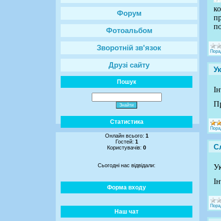
ко
Форум
пр
по
Фотоальбом
Зворотній зв'язок
Пора
Друзі сайту
У
Пошук
Ін
Пр
Статистика
Пора
Онлайн всього:
1
Гостей:
1
С
Користувачів:
0
Сьогодні нас відвідали:
Ук
Ін
Форма входу
Пора
Наш чат