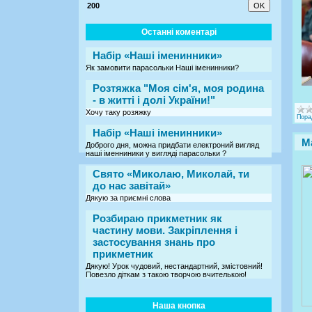
200
Останні коментарі
Набір «Наші іменинники»
Як замовити парасольки Наші іменинники?
Розтяжка "Моя сім'я, моя родина
- в житті і долі України!"
Хочу таку розяжку
Пора
Набір «Наші іменинники»
М
Доброго дня, можна придбати електроний вигляд
наші іменниники у вигляді парасольки ?
Свято «Миколаю, Миколай, ти
до нас завітай»
Дякую за приємні слова
Розбираю прикметник як
частину мови. Закріплення і
застосування знань про
прикметник
Дякую! Урок чудовий, нестандартний, змістовний!
Повезло діткам з такою творчою вчителькою!
Наша кнопка