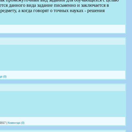
ется данного вида задание письменно и заключается в
едмету, а когда говорят о точных науках - решения
рі (0)
.2017
|
Коментарі (0)