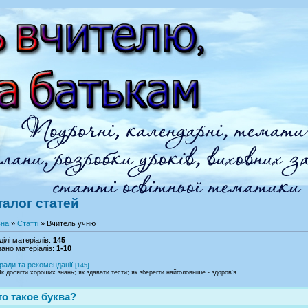
талог статей
вна
»
Статті
» Вчитель учню
ділі матеріалів
:
145
ано матеріалів
:
1-10
ради та рекомендації
[145]
к досягти хороших знань; як здавати тести; як зберегти найголовніше - здоров'я
то такое буква?