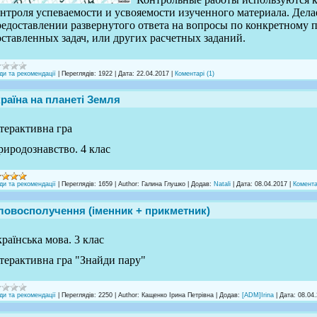
нтроля успеваемости и усвояемости изученного материала. Дела
едоставлении развернутого ответа на вопросы по конкретному пр
ставленных задач, или других расчетных заданий.
ди та рекомендації
|
Переглядів:
1922
|
Дата:
22.04.2017
|
Коментарі (1)
країна на планеті Земля
терактивна гра
иродознавство. 4 клас
ди та рекомендації
|
Переглядів:
1659
|
Author:
Галина Глушко
|
Додав:
Natali
|
Дата:
08.04.2017
|
Комента
ловосполучення (іменник + прикметник)
раїнська мова. 3 клас
терактивна гра "Знайди пару"
ди та рекомендації
|
Переглядів:
2250
|
Author:
Кащенко Ірина Петрівна
|
Додав:
[ADM]Irina
|
Дата:
08.04