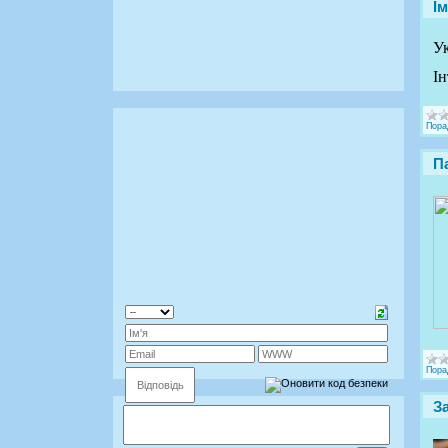
І
Ук
Ін
Пора
П
Пора
З