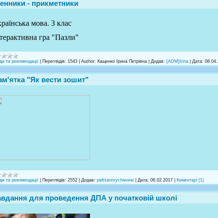
менники - прикметники
раїнська мова. 3 клас
терактивна гра "Пазли"
ди та рекомендації
|
Переглядів:
1543
|
Author:
Кащенко Ірина Петрівна
|
Додав:
[ADM]Irina
|
Дата:
08.04
ам'ятка "Як вести зошит"
ди та рекомендації
|
Переглядів:
2552
|
Додав:
pidtsarevychiwww
|
Дата:
06.02.2017
|
Коментарі (1)
авдання для проведення ДПА у початковій школі