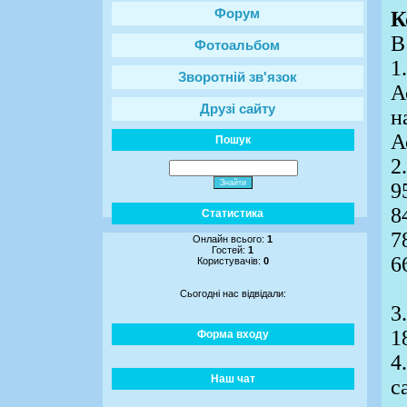
Форум
К
В
Фотоальбом
1
Зворотній зв'язок
А
Друзі сайту
н
А
Пошук
2
9
8
Статистика
7
Онлайн всього:
1
Гостей:
1
6
Користувачів:
0
Сьогодні нас відвідали:
3
1
Форма входу
4
Наш чат
с