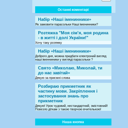
Останні коментарі
Набір «Наші іменинники»
Як замовити парасольки Наші іменинники?
Розтяжка "Моя сім'я, моя родина
- в житті і долі України!"
Хочу таку розяжку
Набір «Наші іменинники»
Доброго дня, можна придбати електроний вигляд
наші іменниники у вигляді парасольки ?
Свято «Миколаю, Миколай, ти
до нас завітай»
Дякую за приємні слова
Розбираю прикметник як
частину мови. Закріплення і
застосування знань про
прикметник
Дякую! Урок чудовий, нестандартний, змістовний!
Повезло діткам з такою творчою вчителькою!
Наша кнопка