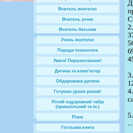
Д
Вчитель вчителю
п
С
Вчитель учню
2
Вчитель батькам
3
Учень вчителю
5
6
Поради психолога
4
Увага! Першокласник!
Дитина та комп'ютер
3
Обдарована дитина
1
4
Готуємо уроки разом!
с
Літній оздоровчий табір
(пришкільний та ін.)
5
Різне
…
Гостьова книга