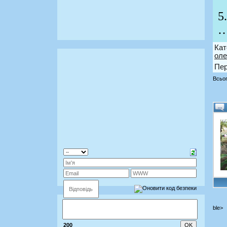
5
…
Кат
оле
Пер
Всьог
ble>
200