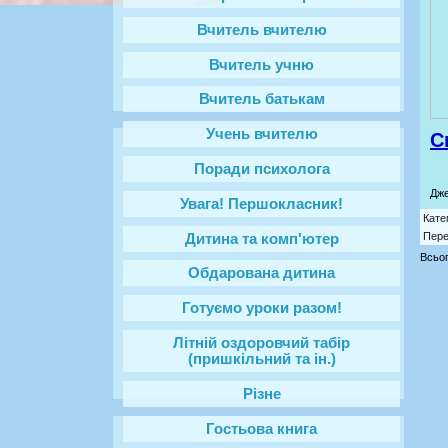
Вчитель вчителю
Вчитель учню
Вчитель батькам
Учень вчителю
С
Поради психолога
Дж
Увага! Першокласник!
Кате
Пере
Дитина та комп'ютер
Всьог
Обдарована дитина
Готуємо уроки разом!
Літній оздоровчий табір
(пришкільний та ін.)
Різне
Гостьова книга