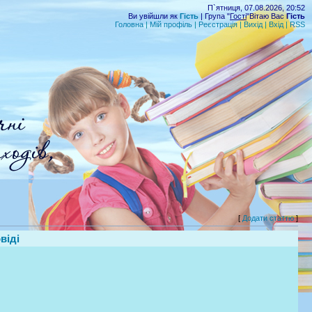
П`ятниця, 07.08.2026, 20:52
Ви увійшли як
Гість
| Група "
Гості
"Вітаю Вас
Гість
Головна
|
Мій профіль
|
Реєстрація
|
Вихід
|
Вхід
|
RSS
[
Додати статтю
]
віді