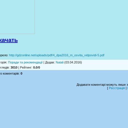
качать
ерело
:
http://gdzonline.net/uploads/pdf/4_dpa2016_m_osvita_vidpovidi-5.pdf
горія
:
Поради та рекомендації
|
Додав
:
Natali
(03.04.2016)
глядів
:
3010
|
Рейтинг
:
0.0
/
0
о коментарів
:
0
Додавати коментарі можуть лише з
[
Реєстрація
|