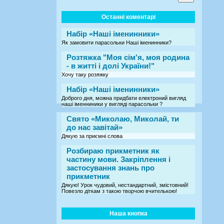
Останні коментарі
Набір «Наші іменинники»
Як замовити парасольки Наші іменинники?
Розтяжка "Моя сім'я, моя родина
- в житті і долі України!"
Хочу таку розяжку
Набір «Наші іменинники»
Доброго дня, можна придбати електроний вигляд
наші іменниники у вигляді парасольки ?
Свято «Миколаю, Миколай, ти
до нас завітай»
Дякую за приємні слова
Розбираю прикметник як
частину мови. Закріплення і
застосування знань про
прикметник
Дякую! Урок чудовий, нестандартний, змістовний!
Повезло діткам з такою творчою вчителькою!
Наша кнопка