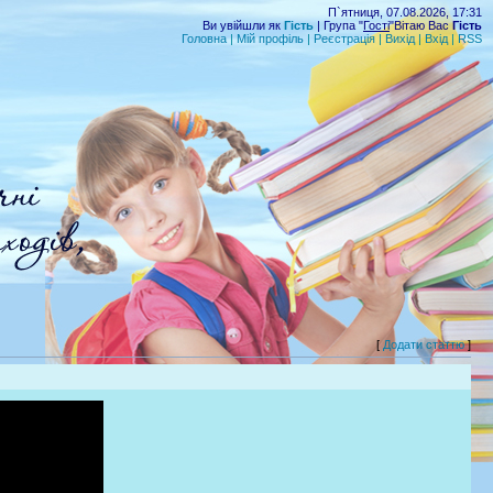
П`ятниця, 07.08.2026, 17:31
Ви увійшли як
Гість
| Група "
Гості
"Вітаю Вас
Гість
Головна
|
Мій профіль
|
Реєстрація
|
Вихід
|
Вхід
|
RSS
[
Додати статтю
]