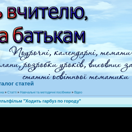
талог статей
вна
»
Статті
»
Навчальні та методичні посібники
»
Відео
льтфільм "Ходить гарбуз по городу"