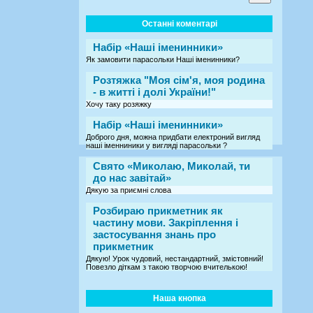
Останні коментарі
Набір «Наші іменинники»
Як замовити парасольки Наші іменинники?
Розтяжка "Моя сім'я, моя родина
- в житті і долі України!"
Хочу таку розяжку
Набір «Наші іменинники»
Доброго дня, можна придбати електроний вигляд
наші іменниники у вигляді парасольки ?
Свято «Миколаю, Миколай, ти
до нас завітай»
Дякую за приємні слова
Розбираю прикметник як
частину мови. Закріплення і
застосування знань про
прикметник
Дякую! Урок чудовий, нестандартний, змістовний!
Повезло діткам з такою творчою вчителькою!
Наша кнопка