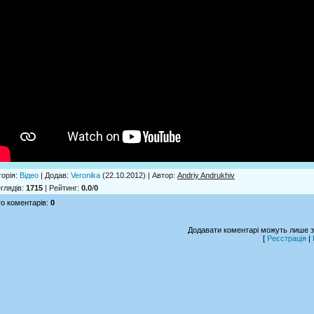
горія
:
Відео
|
Додав
:
Veronika
(22.10.2012) |
Автор
:
Andriy Andrukhiv
глядів
:
1715
|
Рейтинг
:
0.0
/
0
о коментарів
:
0
Додавати коментарі можуть лише з
[
Реєстрація
|