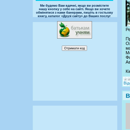
Ми будемо Вам вдячні, якщо ви розмістите
нашу кнопку у себе на сайті. Якщо ви хочете
обмінятися з нами банерами, пишіть в гостьову
книгу, каталог «Друзі сайту» до Ваших послуг
Ре
П
Ох
ма
Мо
Фо
Ав
Кі
Від
В