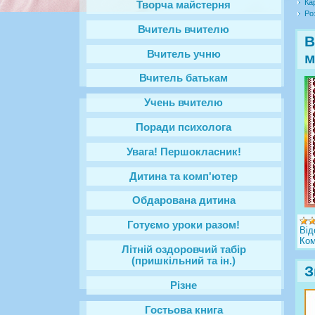
Ка
Творча майстерня
Ро
Вчитель вчителю
В
Вчитель учню
м
Вчитель батькам
Учень вчителю
Поради психолога
Увага! Першокласник!
Дитина та комп'ютер
Обдарована дитина
Готуємо уроки разом!
Від
Ком
Літній оздоровчий табір
(пришкільний та ін.)
З
Різне
Гостьова книга