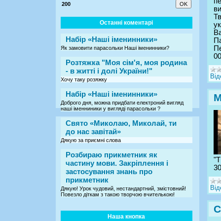
пе
200
в
Тв
Останні коментарі
ук
В
Набір «Наші іменинники»
П
Пе
Як замовити парасольки Наші іменинники?
00
Розтяжка "Моя сім'я, моя родина
- в житті і долі України!"
Від
Хочу таку розяжку
Набір «Наші іменинники»
М
Доброго дня, можна придбати електроний вигляд
наші іменниники у вигляді парасольки ?
Свято «Миколаю, Миколай, ти
до нас завітай»
Дякую за приємні слова
Розбираю прикметник як
"Т
частину мови. Закріплення і
3
застосування знань про
прикметник
Від
Дякую! Урок чудовий, нестандартний, змістовний!
Повезло діткам з такою творчою вчителькою!
С
Наша кнопка