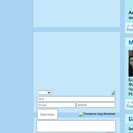
А
а
Від
М
Бо
Ф
Ча
Ро
Від
Б
Ім