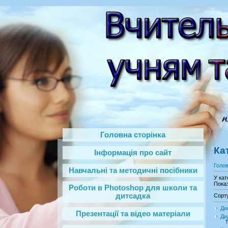
Головна сторінка
Ка
Інформація про сайт
Голо
Навчальні та методичні посібники
У кат
Показ
Роботи в Photoshop‎ для школи та
дитсадка
Сорт
Ди
Презентації та відео матеріали
Ди
Т