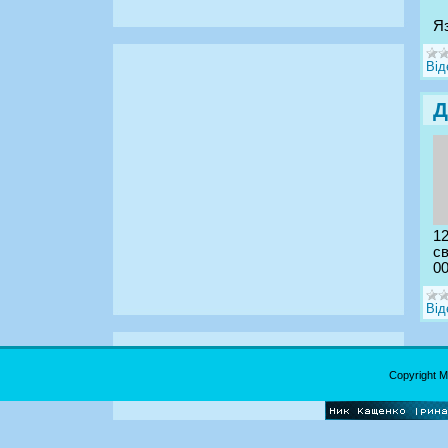
Яз
Від
Д
12
св
00
Від
Copyright 