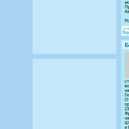
м
Пр
Ав
Р
Від
Б
с
во
н
Г
О
п
23
Ф
н
Ш
и