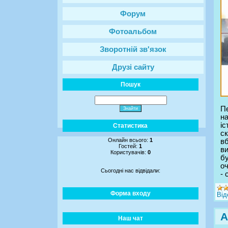
Форум
Фотоальбом
Зворотній зв'язок
Друзі сайту
Пошук
П
на
іс
Статистика
ск
Онлайн всього:
1
вб
Гостей:
1
ви
Користувачів:
0
б
оч
Сьогодні нас відвідали:
- 
Форма входу
Від
А
Наш чат