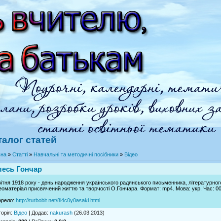
талог статей
вна
»
Статті
»
Навчальні та методичні посібники
»
Відео
есь Гончар
вітня 1918 року - день народження українського радянського письменника, літературног
еоматеріал присвячений життю та творчості О.Гончара. Формат: mp4. Мова: укр. Час: 00:
ерело
:
http://turbobit.net/8l4c0y0asakl.html
горія
:
Відео
|
Додав
:
nakurash
(26.03.2013)