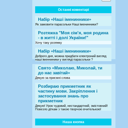
Останні коментарі
Набір «Наші іменинники»
Як замовити парасольки Наші іменинники?
Розтяжка "Моя сім'я, моя родина
- в житті і долі України!"
Хочу таку розяжку
Набір «Наші іменинники»
Доброго дня, можна придбати електроний вигляд
наші іменниники у вигляді парасольки ?
Свято «Миколаю, Миколай, ти
до нас завітай»
Дякую за приємні слова
Розбираю прикметник як
частину мови. Закріплення і
застосування знань про
прикметник
Дякую! Урок чудовий, нестандартний, змістовний!
Повезло діткам з такою творчою вчителькою!
Наша кнопка