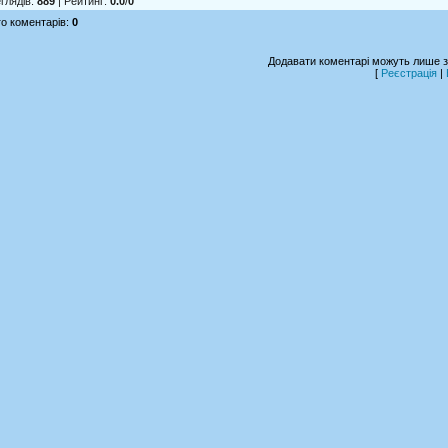
глядів
:
889
|
Рейтинг
:
0.0
/
0
о коментарів
:
0
Додавати коментарі можуть лише з
[
Реєстрація
|