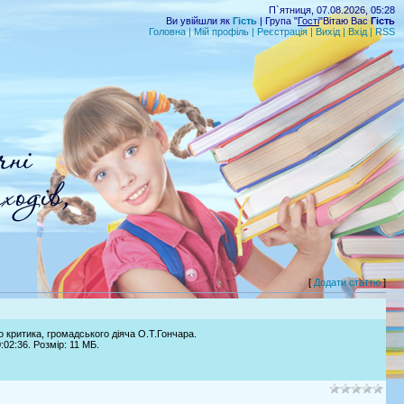
П`ятниця, 07.08.2026, 05:28
Ви увійшли як
Гість
| Група "
Гості
"Вітаю Вас
Гість
Головна
|
Мій профіль
|
Реєстрація
|
Вихід
|
Вхід
|
RSS
[
Додати статтю
]
о критика, громадського діяча О.Т.Гончара.
02:36. Розмір: 11 МБ.