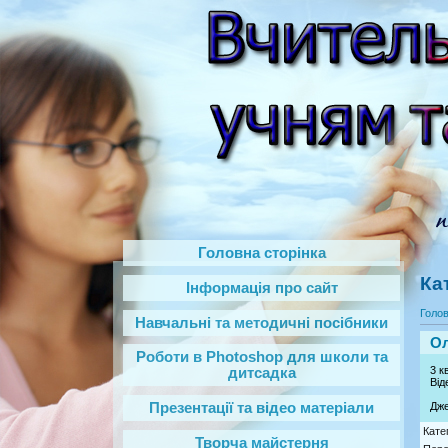
Головна сторінка
Ка
Інформація про сайт
Голо
Навчальні та методичні посібники
Ол
Роботи в Photoshop‎ для школи та
3 к
дитсадка
Від
Дж
Презентації та відео матеріали
Кате
Творча майстерня