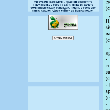
е
Ми будемо Вам вдячні, якщо ви розмістите
нашу кнопку у себе на сайті. Якщо ви хочете
(
обмінятися з нами банерами, пишіть в гостьову
книгу, каталог «Друзі сайту» до Ваших послуг
-
П
з
в
(
-
к
-
с
з
(
-
з
(
-