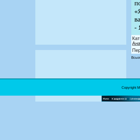
п
«
в
-
Кат
Ана
Пер
Всьог
Copyright 