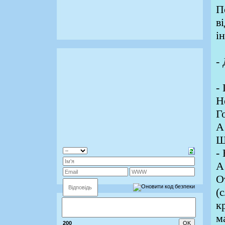
П
в
і
-
-
Н
Г
А
Щ
-
А
О
(
к
м
200