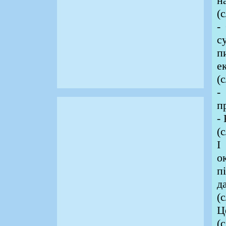
н
(
-
с
п
е
(
-
п
-
(
І
о
п
да
(
Ц
(