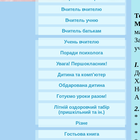
Вчитель вчителю
Т
Вчитель учню
М
м
Вчитель батькам
З
Учень вчителю
у
Поради психолога
І
Увага! Першокласник!
Д
Дитина та комп'ютер
Х
Обдарована дитина
Н
А
Готуємо уроки разом!
2
Літній оздоровчий табір
(пришкільний та ін.)
*
Різне
*
*
Гостьова книга