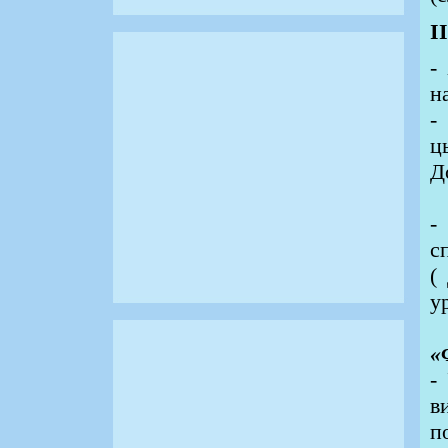
І
-
н
-
ц
Д
-
с
(
у
«
-
в
п