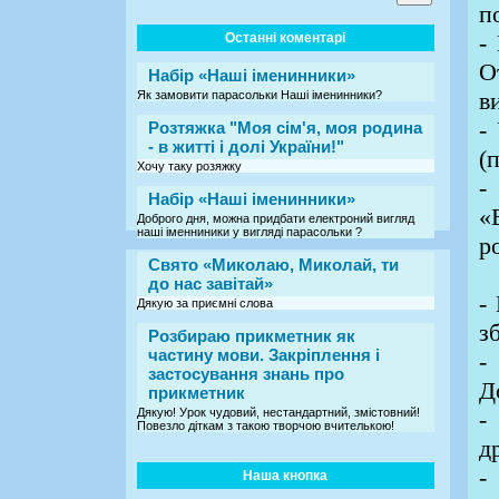
п
-
Останні коментарі
О
Набір «Наші іменинники»
в
Як замовити парасольки Наші іменинники?
-
Розтяжка "Моя сім'я, моя родина
- в житті і долі України!"
(
Хочу таку розяжку
-
Набір «Наші іменинники»
«
Доброго дня, можна придбати електроний вигляд
наші іменниники у вигляді парасольки ?
р
Свято «Миколаю, Миколай, ти
до нас завітай»
-
Дякую за приємні слова
з
Розбираю прикметник як
частину мови. Закріплення і
-
застосування знань про
Д
прикметник
Дякую! Урок чудовий, нестандартний, змістовний!
-
Повезло діткам з такою творчою вчителькою!
д
-
Наша кнопка