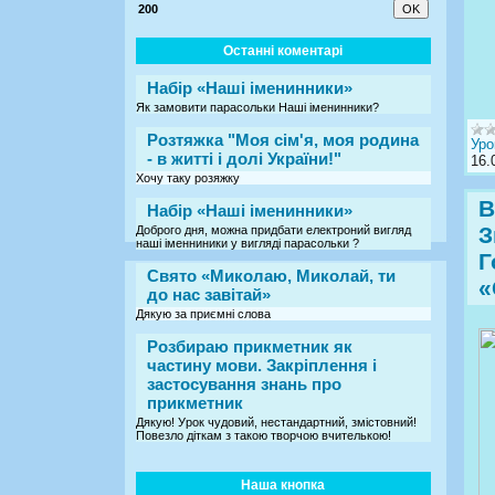
200
Останні коментарі
Набір «Наші іменинники»
Як замовити парасольки Наші іменинники?
Розтяжка "Моя сім'я, моя родина
Уро
- в житті і долі України!"
16.
Хочу таку розяжку
В
Набір «Наші іменинники»
З
Доброго дня, можна придбати електроний вигляд
наші іменниники у вигляді парасольки ?
Г
Свято «Миколаю, Миколай, ти
«
до нас завітай»
Дякую за приємні слова
Розбираю прикметник як
частину мови. Закріплення і
застосування знань про
прикметник
Дякую! Урок чудовий, нестандартний, змістовний!
Повезло діткам з такою творчою вчителькою!
Наша кнопка