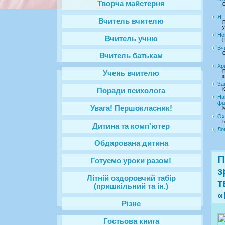
Творча майстерня
C
Я 
Вчитель вчителю
П
у
Но
Вчитель учню
Н
Вч
С
Вчитель батькам
Хр
П
Учень вчителю
в
За
Поради психолога
К
На
фі
Увага! Першокласник!
М
Ох
І
Дитина та комп'ютер
Ло
Обдарована дитина
Готуємо уроки разом!
з
Літній оздоровчий табір
т
(пришкільний та ін.)
«
Різне
Гостьова книга