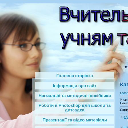
Головна сторінка
Ка
Інформація про сайт
Голо
Навчальні та методичні посібники
У кат
Показ
Роботи в Photoshop‎ для школи та
дитсадка
Сорт
Ур
Презентації та відео матеріали
Р
Кл