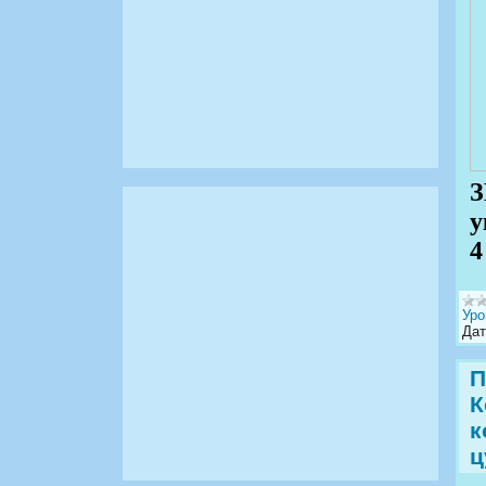
у
4
Уро
Дат
П
К
к
ц