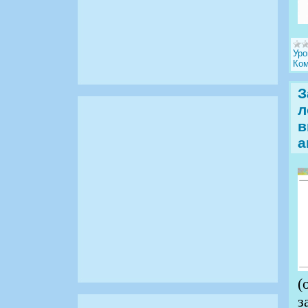
Уро
Ком
З
л
в
а
(
з