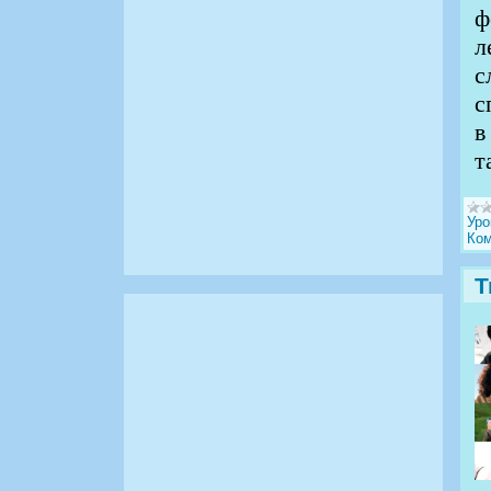
ф
л
с
с
в
т
Уро
Ком
Т