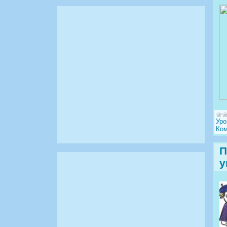
Уро
Ком
П
у