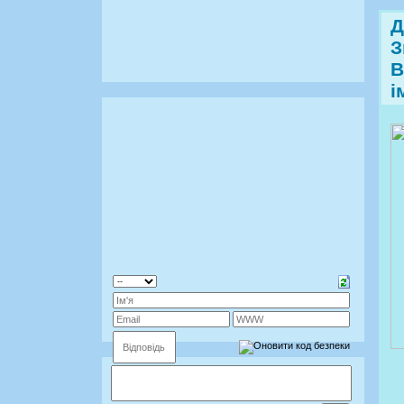
Д
З
В
і