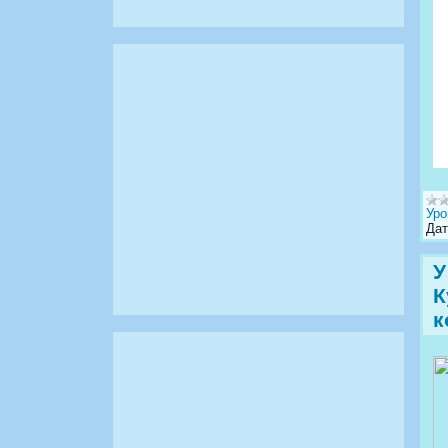
Уро
Дат
У
К
к