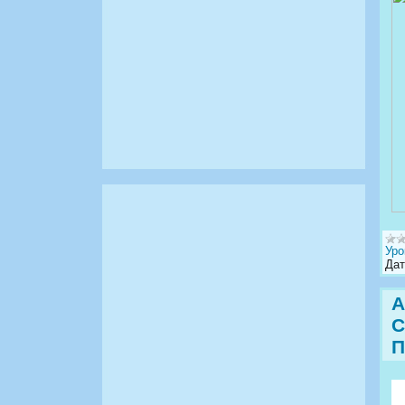
Уро
Дат
А
С
П