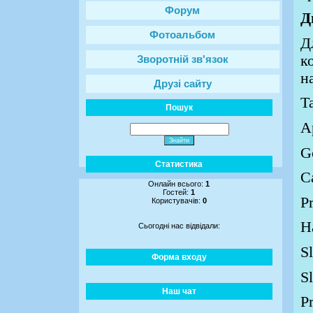
Форум
Д
Фотоальбом
Д
к
Зворотній зв'язок
н
Друзі сайту
Т
Пошук
A
G
Статистика
C
Онлайн всього:
1
Гостей:
1
Pr
Користувачів:
0
H
Сьогодні нас відвідали:
Sl
Форма входу
S
Наш чат
Pr