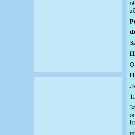
о
а
Р
З
П
П
З
о
і
ш