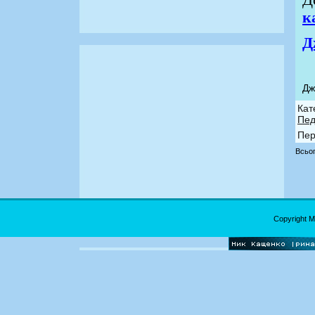
Д
к
Д
Дж
Кат
Пед
Пер
Всьог
Copyright 