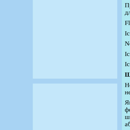
П
д
Fl
I
N
Ic
Ic
Ш
Н
н
Я
ф
ш
а