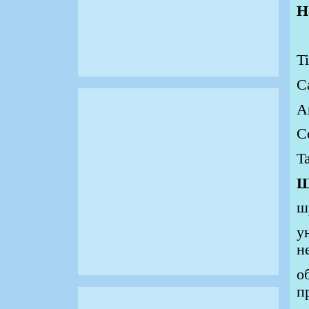
Н
T
Щ
ш
у
н
о
п