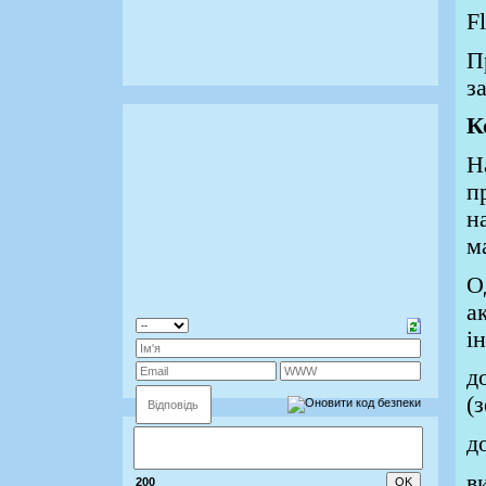
F
П
з
К
Н
п
н
м
О
а
і
д
(
д
в
200