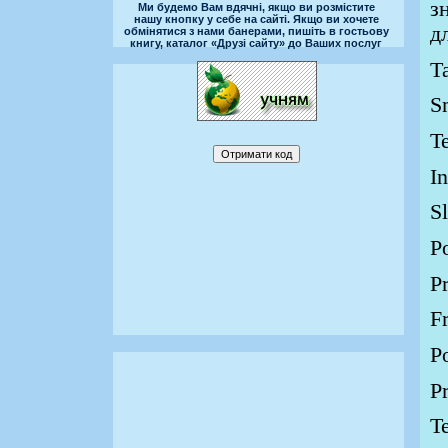
з
Ми будемо Вам вдячні, якщо ви розмістите
нашу кнопку у себе на сайті. Якщо ви хочете
д
обмінятися з нами банерами, пишіть в гостьову
книгу, каталог «Друзі сайту» до Ваших послуг
Т
S
T
I
S
P
P
F
P
P
T