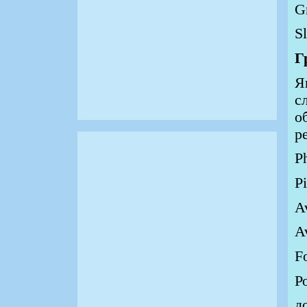
G
S
Г
Я
с
о
р
P
Pi
A
A
Fo
Р
д