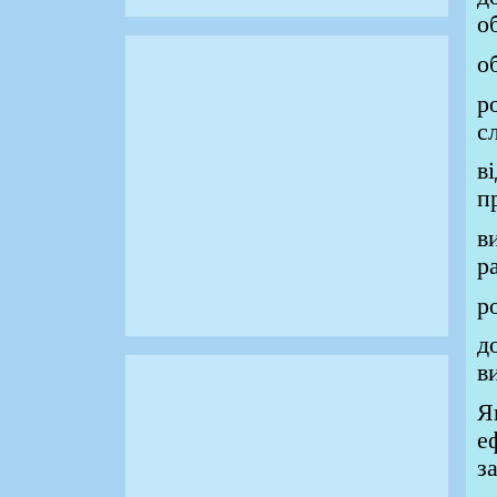
о
о
р
с
в
п
в
р
р
д
в
Я
е
з