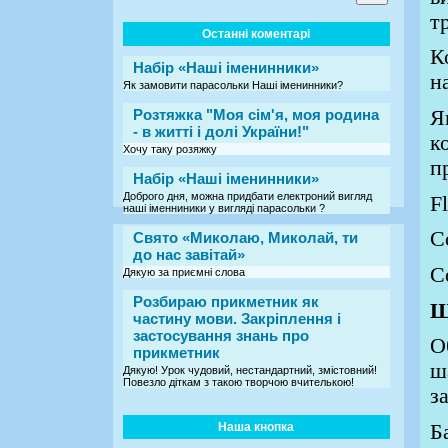
т
Останні коментарі
К
Набір «Наші іменинники»
н
Як замовити парасольки Наші іменинники?
Розтяжка "Моя сім'я, моя родина
Я
- в житті і долі України!"
к
Хочу таку розяжку
п
Набір «Наші іменинники»
Доброго дня, можна придбати електроний вигляд
Fl
наші іменниники у вигляді парасольки ?
C
Свято «Миколаю, Миколай, ти
до нас завітай»
C
Дякую за приємні слова
Розбираю прикметник як
Ш
частину мови. Закріплення і
застосування знань про
О
прикметник
ш
Дякую! Урок чудовий, нестандартний, змістовний!
Повезло діткам з такою творчою вчителькою!
з
Наша кнопка
Б