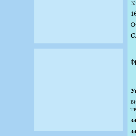
О
С
П
ф
У
в
т
з
з