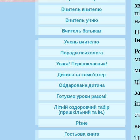
з
Вчитель вчителю
п
н
Вчитель учню
Н
Вчитель батькам
І
Учень вчителю
Р
Поради психолога
м
Увага! Першокласник!
м
Дитина та комп'ютер
ці
Обдарована дитина
з
Готуємо уроки разом!
і
Літній оздоровчий табір
(пришкільний та ін.)
с
Різне
в
Гостьова книга
т