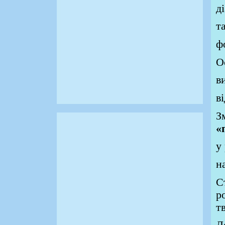
д
т
ф
О
в
в
З
«
у
н
С
р
т