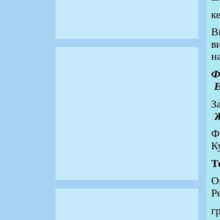
к
В
в
н
Е
Ф
К
Т
О
Р
г