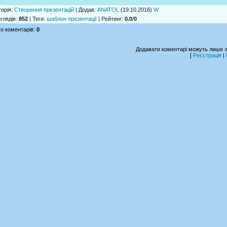
горія
:
Створення презентацій
|
Додав
:
ANATOL
(19.10.2016)
W
глядів
:
852
|
Теги
:
шаблон презентації
|
Рейтинг
:
0.0
/
0
о коментарів
:
0
Додавати коментарі можуть лише з
[
Реєстрація
|