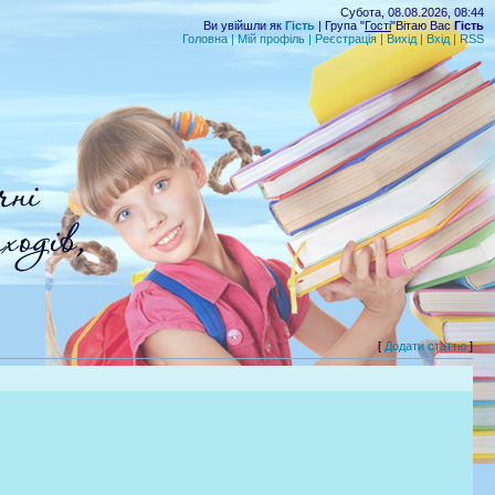
Субота, 08.08.2026, 08:44
Ви увійшли як
Гість
| Група "
Гості
"Вітаю Вас
Гість
Головна
|
Мій профіль
|
Реєстрація
|
Вихід
|
Вхід
|
RSS
[
Додати статтю
]