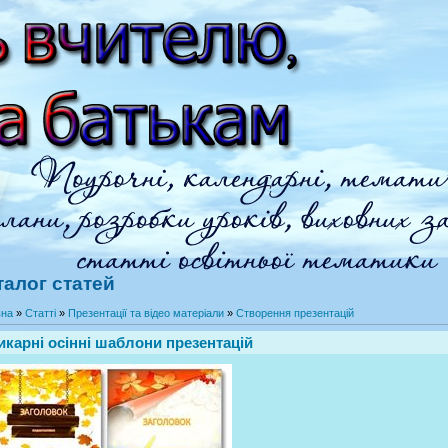
талог статей
вна
»
Статті
»
Презентації та відео матеріали
»
Створення презентацій
карні осінні шаблони презентацій