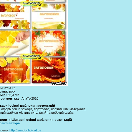
ькість:
16
рмат:
potx
мір:
36,3 Мб
тор монтажу:
AnaTol2010
карні осінні шаблони презентацій
 оформлення заходів, портфоліо, навчальних матеріалів.
ний шаблон містить титульний та робочий слайд.
мовити Шикарні осінні шаблони презентацій
сайті автора
ерело
:
http://sunduchok.at.ua