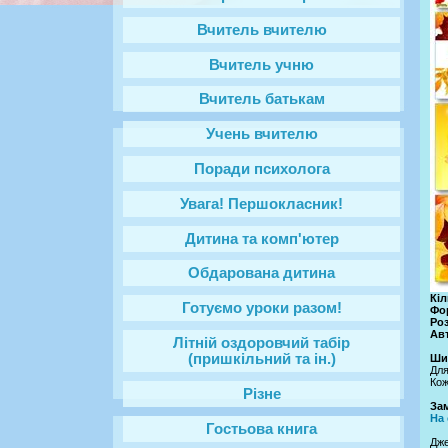
Вчитель вчителю
Вчитель учню
Вчитель батькам
Учень вчителю
Поради психолога
Увага! Першокласник!
Дитина та комп'ютер
Обдарована дитина
Кіл
Готуємо уроки разом!
Фо
Роз
Ав
Літній оздоровчий табір
(пришкільний та ін.)
Ши
Для
Кож
Різне
За
На 
Гостьова книга
Дж