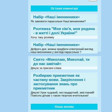
Останні коментарі
Набір «Наші іменинники»
Як замовити парасольки Наші іменинники?
Розтяжка "Моя сім'я, моя родина
- в житті і долі України!"
Хочу таку розяжку
Набір «Наші іменинники»
Доброго дня, можна придбати електроний вигляд
наші іменниники у вигляді парасольки ?
Свято «Миколаю, Миколай, ти
до нас завітай»
Дякую за приємні слова
Розбираю прикметник як
частину мови. Закріплення і
застосування знань про
прикметник
Дякую! Урок чудовий, нестандартний, змістовний!
Повезло діткам з такою творчою вчителькою!
Наша кнопка