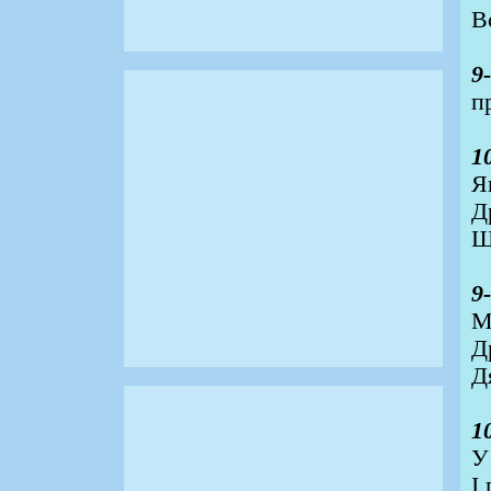
В
9
п
1
Я
Д
Щ
9
М
Д
Д
1
У
І