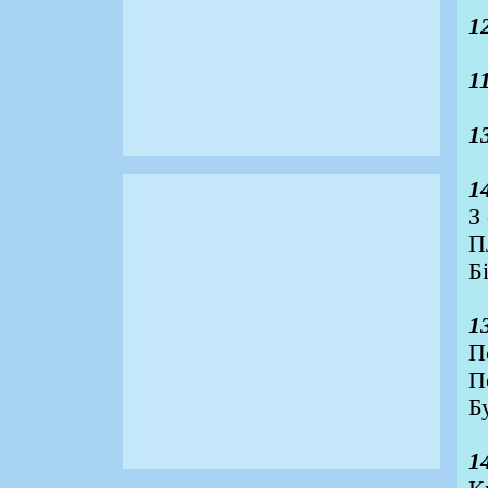
1
1
1
1
З
П
Б
1
П
П
Б
1