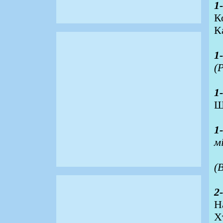
1
К
К
1
(
1
Щ
1
мі
(
2
Н
Х