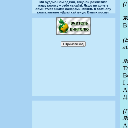
Ми будемо Вам вдячні, якщо ви розмістите
(
нашу кнопку у себе на сайті. Якщо ви хочете
обмінятися з нами банерами, пишіть в гостьову
книгу, каталог «Друзі сайту» до Ваших послуг
Ж
В
(
л
Л
Т
В
І 
А
Д
(
Л
А