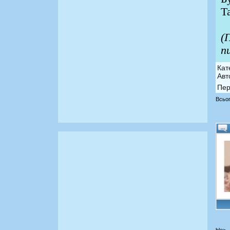
Т
(
п
Кат
Авт
Пер
Всьог
ble>