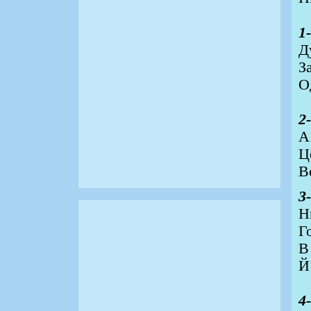
1
Д
З
О
2
А
Ц
В
3
Н
Г
В
Й
4