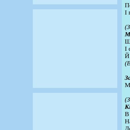
П
І
(
М
Щ
І
Й
(
З
М
(
К
В
Н
Д