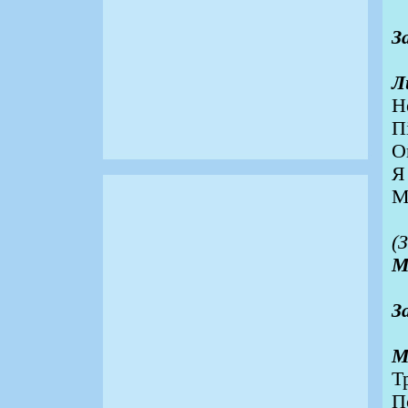
З
Л
Н
П
О
Я
М
(
М
З
М
Т
П