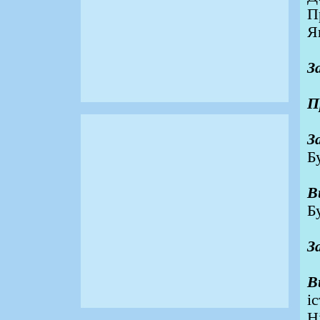
П
Я
З
П
З
Б
В
Б
З
В
і
Н