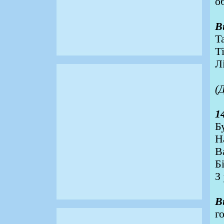
о
В
Т
Т
Л
(
1
Б
Н
В
Б
З
В
г