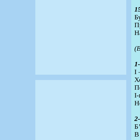
1
Б
П
Н
(
1
І
Х
П
І-
Н
2
Б
В