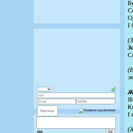
Б
С
О
І
(
З
С
(
ж
Ж
Я
К
І
(
200