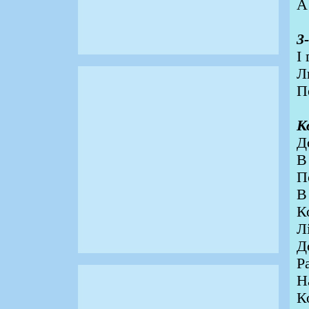
А
3
І
Л
П
К
Д
В
П
В
К
Л
Д
Р
Н
К