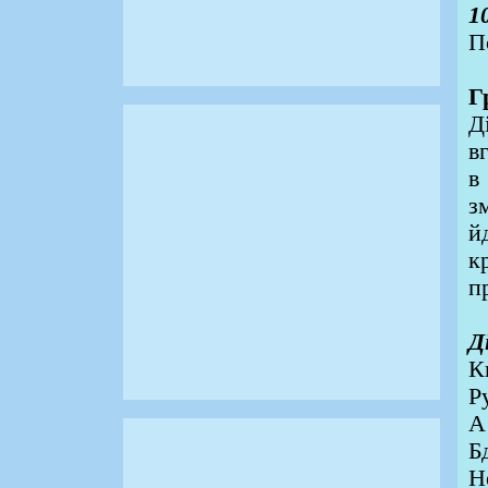
1
П
Г
Д
в
в
з
й
к
п
Д
К
Р
А
Б
Н