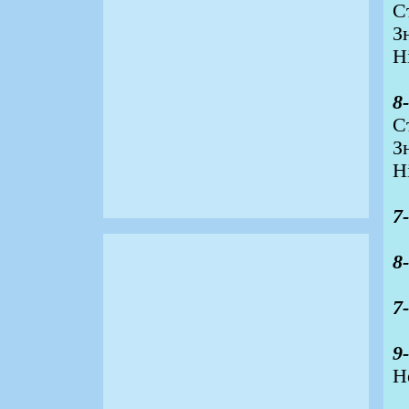
С
З
Н
8
С
З
Н
7
8
7
9
Н