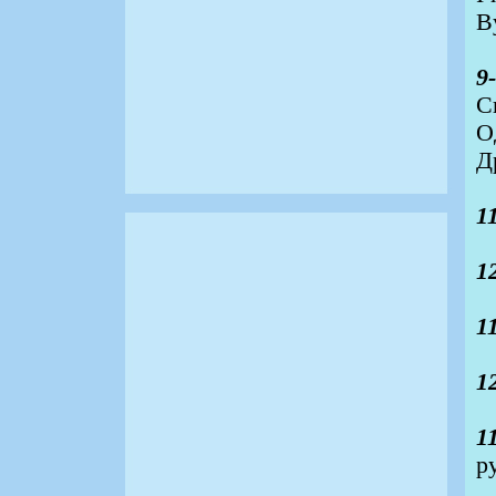
В
9
С
О
Д
1
1
1
1
1
р