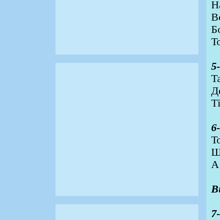
Н
В
Б
Т
5
Т
Д
Т
6
Т
Щ
А
В
7