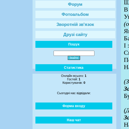
Щ
Форум
В
Фотоальбом
У
(
Зворотній зв'язок
Я
Друзі сайту
Б
І
Пошук
С
П
Н
Статистика
Онлайн всього:
1
Гостей:
1
(
Користувачів:
0
З
Сьогодні нас відвідали:
Б
Форма входу
(
З
Наш чат
Н