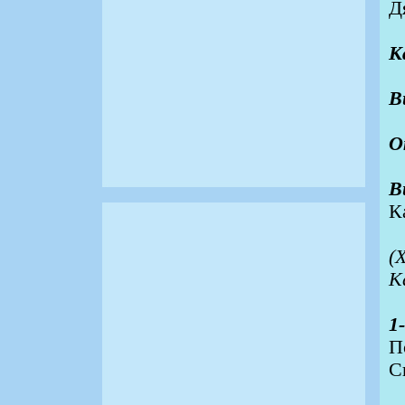
Д
К
В
О
В
К
(
К
1
П
С