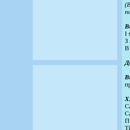
(
п
В
І
З
В
Д
В
п
Х
С
С
П
Т