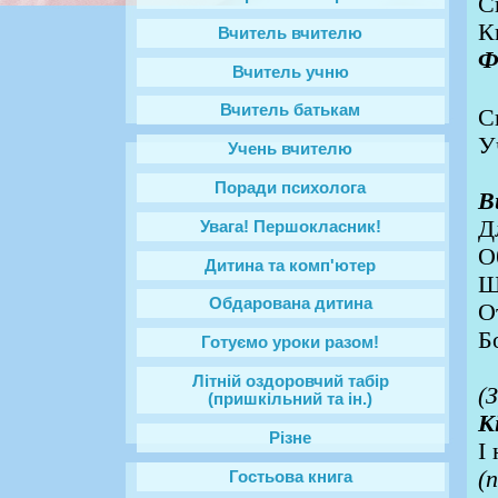
С
К
Вчитель вчителю
Ф
Вчитель учню
Вчитель батькам
С
У
Учень вчителю
Поради психолога
В
Д
Увага! Першокласник!
О
Дитина та комп'ютер
Щ
Обдарована дитина
О
Б
Готуємо уроки разом!
Літній оздоровчий табір
(
(пришкільний та ін.)
К
Різне
І
(
Гостьова книга