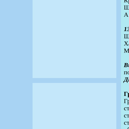
К
Ш
А
1
Щ
Х
М
В
п
Д
Г
Г
с
с
с