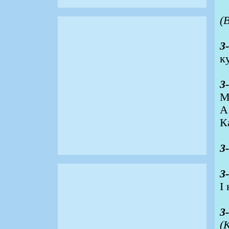
(
3
к
3
М
А
К
3
3
І
3
(