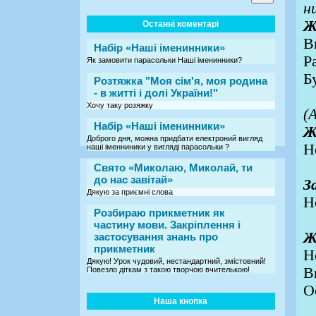
н
Ж
Останні коментарі
В
Набір «Наші іменинники»
Р
Як замовити парасольки Наші іменинники?
Б
Розтяжка "Моя сім'я, моя родина
- в житті і долі України!"
Хочу таку розяжку
(
Набір «Наші іменинники»
Ж
Доброго дня, можна придбати електроний вигляд
Н
наші іменниники у вигляді парасольки ?
Свято «Миколаю, Миколай, ти
до нас завітай»
З
Дякую за приємні слова
Н
Розбираю прикметник як
частину мови. Закріплення і
Ж
застосування знань про
прикметник
Н
Дякую! Урок чудовий, нестандартний, змістовний!
В
Повезло діткам з такою творчою вчителькою!
О
Наша кнопка