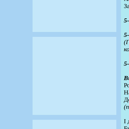
З
5
5
(
к
5
В
Р
Н
Д
(
І
Б