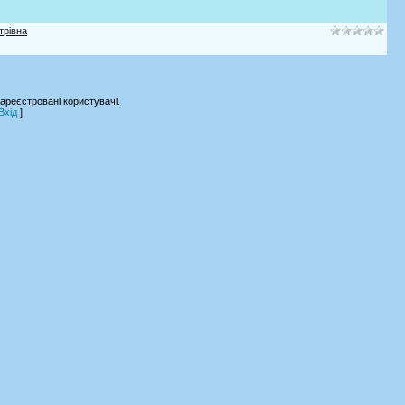
трівна
ареєстровані користувачі.
Вхід
]