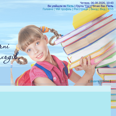
Четвер, 06.08.2026, 10:43
Ви увійшли як
Гість
| Група "
Гості
"Вітаю Вас
Гість
Головна
|
Мій профіль
|
Реєстрація
|
Вихід
|
Вхід
|
RSS
[
Додати статтю
]