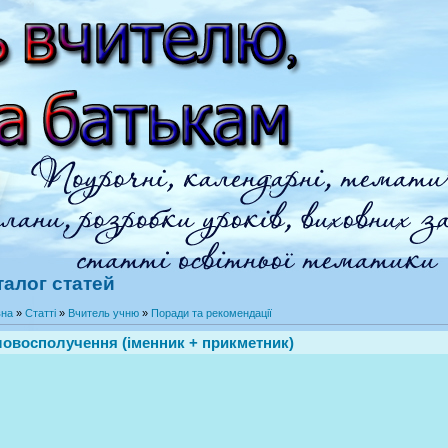
талог статей
вна
»
Статті
»
Вчитель учню
»
Поради та рекомендації
овосполучення (іменник + прикметник)