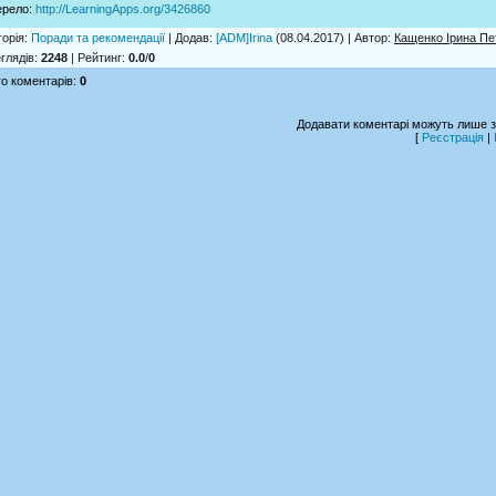
ерело
:
http://LearningApps.org/3426860
горія
:
Поради та рекомендації
|
Додав
:
[ADM]Irina
(08.04.2017) |
Автор
:
Кащенко Ірина Пе
глядів
:
2248
|
Рейтинг
:
0.0
/
0
о коментарів
:
0
Додавати коментарі можуть лише з
[
Реєстрація
|