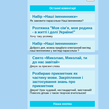
Останні коментарі
Набір «Наші іменинники»
Як замовити парасольки Наші іменинники?
Розтяжка "Моя сім'я, моя родина
- в житті і долі України!"
Хочу таку розяжку
Набір «Наші іменинники»
Доброго дня, можна придбати електроний вигляд
наші іменниники у вигляді парасольки ?
Свято «Миколаю, Миколай, ти
до нас завітай»
Дякую за приємні слова
Розбираю прикметник як
частину мови. Закріплення і
застосування знань про
прикметник
Дякую! Урок чудовий, нестандартний, змістовний!
Повезло діткам з такою творчою вчителькою!
Наша кнопка