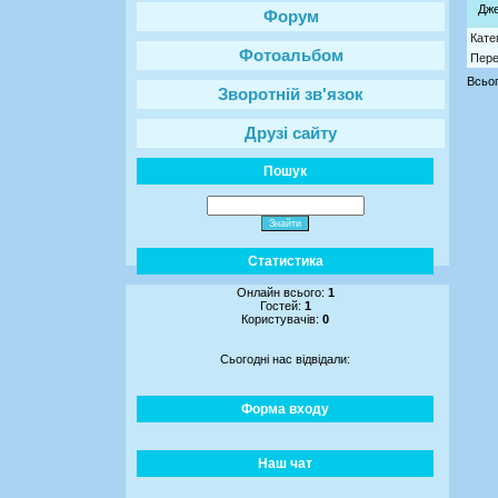
Дж
Форум
Кате
Фотоальбом
Пере
Всьог
Зворотній зв'язок
Друзі сайту
Пошук
Статистика
Онлайн всього:
1
Гостей:
1
Користувачів:
0
Сьогодні нас відвідали:
Форма входу
Наш чат