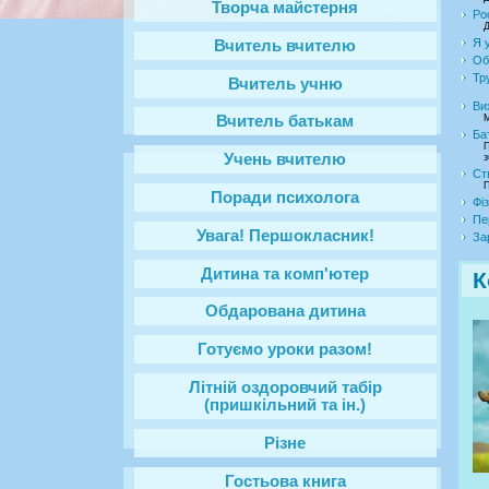
Творча майстерня
Ро
Д
Я у
Вчитель вчителю
Об
Тр
Вчитель учню
Ви
М
Вчитель батькам
Ба
П
Учень вчителю
з
Ст
П
Поради психолога
Фі
Пе
Увага! Першокласник!
За
Дитина та комп'ютер
К
Обдарована дитина
Готуємо уроки разом!
Літній оздоровчий табір
(пришкільний та ін.)
Різне
Гостьова книга