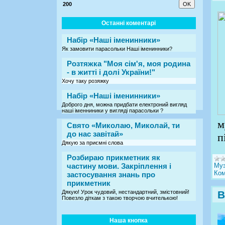
200
Останні коментарі
Набір «Наші іменинники»
Як замовити парасольки Наші іменинники?
Розтяжка "Моя сім'я, моя родина
- в житті і долі України!"
Хочу таку розяжку
Набір «Наші іменинники»
Доброго дня, можна придбати електроний вигляд
наші іменниники у вигляді парасольки ?
м
Свято «Миколаю, Миколай, ти
до нас завітай»
п
Дякую за приємні слова
Розбираю прикметник як
частину мови. Закріплення і
Муз
Ком
застосування знань про
прикметник
Дякую! Урок чудовий, нестандартний, змістовний!
В
Повезло діткам з такою творчою вчителькою!
Наша кнопка