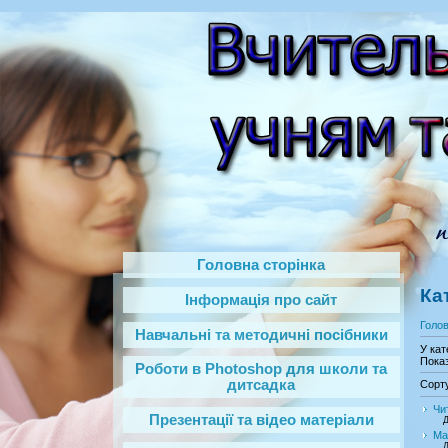
Головна сторінка
Ка
Інформація про сайт
Голо
Навчальні та методичні посібники
У кат
Показ
Роботи в Photoshop‎ для школи та
дитсадка
Сорт
Чи
Презентації та відео матеріали
Д
Ма
Д