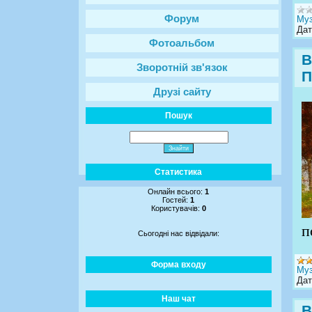
Форум
Муз
Дат
Фотоальбом
В
Зворотній зв'язок
П
Друзі сайту
Пошук
Статистика
Онлайн всього:
1
Гостей:
1
Користувачів:
0
п
Сьогодні нас відвідали:
Форма входу
Муз
Дат
Наш чат
В