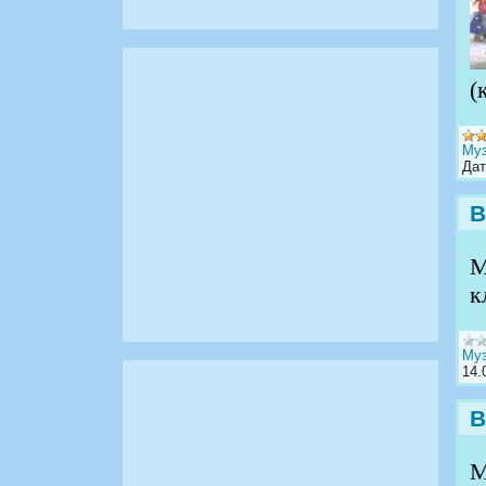
(
Муз
Дат
В
М
к
Муз
14.
В
М