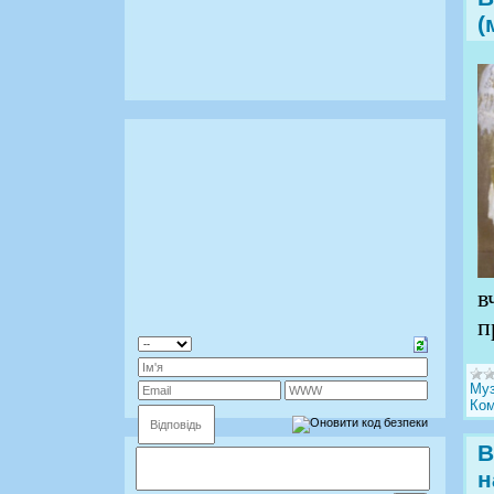
(
в
п
Муз
Ком
В
н