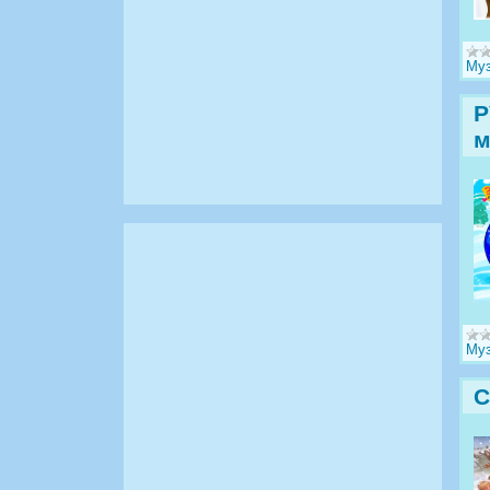
Муз
Р
м
Муз
С