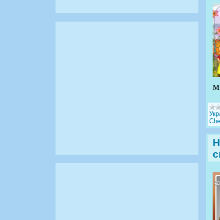
м
Укр
Che
Н
с