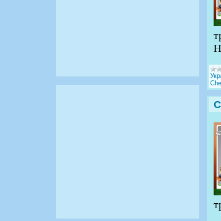
т
Н
Укр
Che
С
т