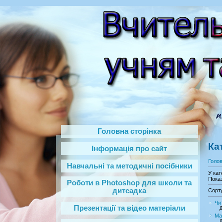
Головна сторінка
Ка
Інформація про сайт
Голо
Навчальні та методичні посібники
У кат
Показ
Роботи в Photoshop‎ для школи та
дитсадка
Сорт
Чи
Презентації та відео матеріали
Д
Ма
Д