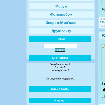
Форум
м
Фотоальбом
Укр
Зворотній зв'язок
Ком
Друзі сайту
В
Пошук
Статистика
Онлайн всього:
1
Гостей:
1
Користувачів:
0
Сьогодні нас відвідали:
Г
в
Форма входу
з
Наш чат