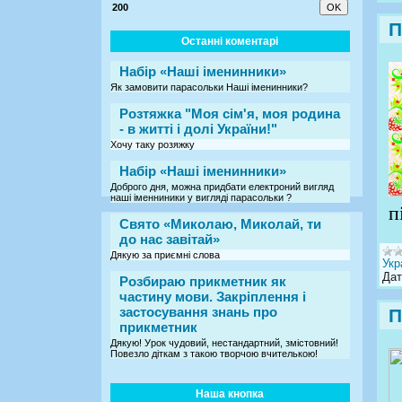
200
П
Останні коментарі
Набір «Наші іменинники»
Як замовити парасольки Наші іменинники?
Розтяжка "Моя сім'я, моя родина
- в житті і долі України!"
Хочу таку розяжку
Набір «Наші іменинники»
Доброго дня, можна придбати електроний вигляд
наші іменниники у вигляді парасольки ?
п
Свято «Миколаю, Миколай, ти
до нас завітай»
Дякую за приємні слова
Укр
Дат
Розбираю прикметник як
частину мови. Закріплення і
застосування знань про
П
прикметник
Дякую! Урок чудовий, нестандартний, змістовний!
Повезло діткам з такою творчою вчителькою!
Наша кнопка