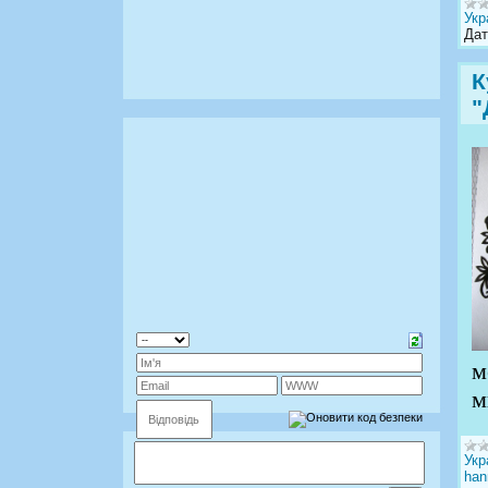
Укр
Дат
К
"
м
м
Укр
han