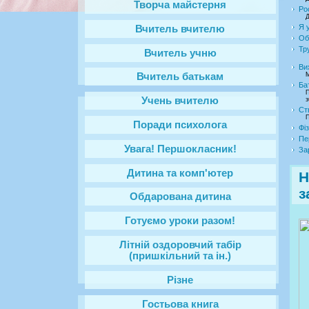
Творча майстерня
Ро
Д
Я у
Вчитель вчителю
Об
Тр
Вчитель учню
Ви
М
Вчитель батькам
Ба
П
Учень вчителю
з
Ст
П
Поради психолога
Фі
Пе
Увага! Першокласник!
За
Дитина та комп'ютер
Н
з
Обдарована дитина
Готуємо уроки разом!
Літній оздоровчий табір
(пришкільний та ін.)
Різне
Гостьова книга