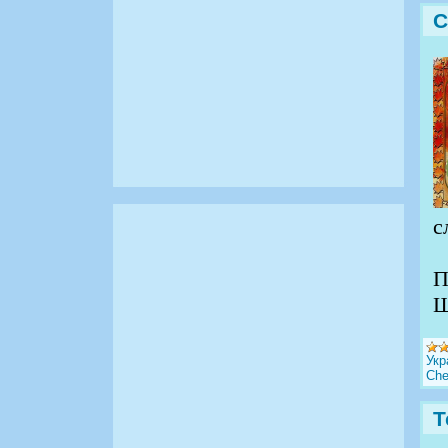
С
с
П
Ш
Укр
Che
Т