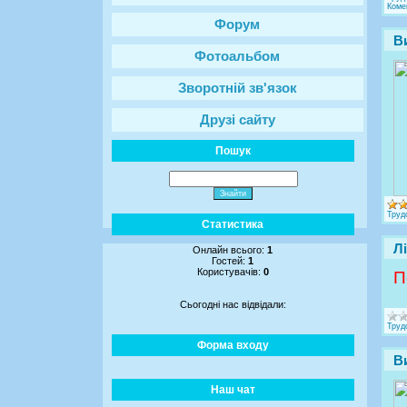
Комен
Форум
Ви
Фотоальбом
Зворотній зв'язок
Друзі сайту
Пошук
Труд
Статистика
Л
Онлайн всього:
1
Гостей:
1
Користувачів:
0
П
Сьогодні нас відвідали:
Труд
Форма входу
В
Наш чат