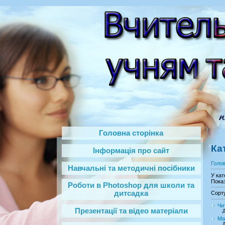
Головна сторінка
Ка
Інформація про сайт
Голо
Навчальні та методичні посібники
У кат
Показ
Роботи в Photoshop‎ для школи та
дитсадка
Сорт
Чи
Презентації та відео матеріали
Д
Ма
Д