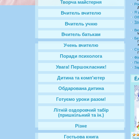
Творча майстерня
Ро
Д
Я у
Вчитель вчителю
Об
Тр
Вчитель учню
Ви
М
Вчитель батькам
Ба
П
Учень вчителю
з
Ст
П
Поради психолога
Фі
Пе
Увага! Першокласник!
За
Дитина та комп'ютер
Ё
Обдарована дитина
Готуємо уроки разом!
Літній оздоровчий табір
(пришкільний та ін.)
Різне
Гостьова книга
Труд