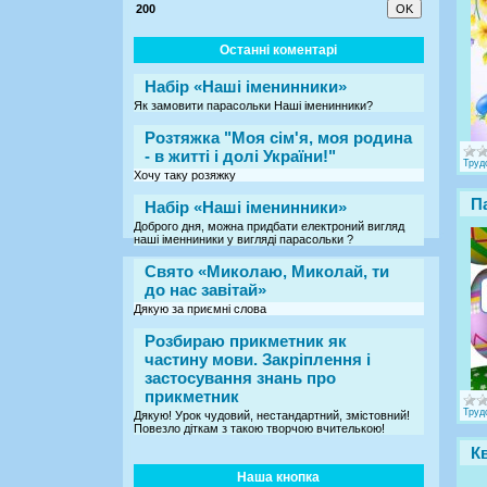
200
Останні коментарі
Набір «Наші іменинники»
Як замовити парасольки Наші іменинники?
Розтяжка "Моя сім'я, моя родина
- в житті і долі України!"
Труд
Хочу таку розяжку
П
Набір «Наші іменинники»
Доброго дня, можна придбати електроний вигляд
наші іменниники у вигляді парасольки ?
Свято «Миколаю, Миколай, ти
до нас завітай»
Дякую за приємні слова
Розбираю прикметник як
частину мови. Закріплення і
застосування знань про
прикметник
Труд
Дякую! Урок чудовий, нестандартний, змістовний!
Повезло діткам з такою творчою вчителькою!
Кв
Наша кнопка