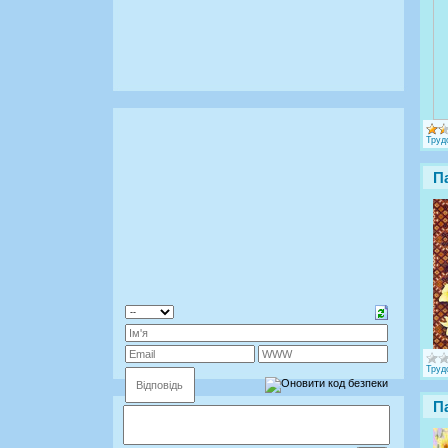
Труд
П
Труд
П