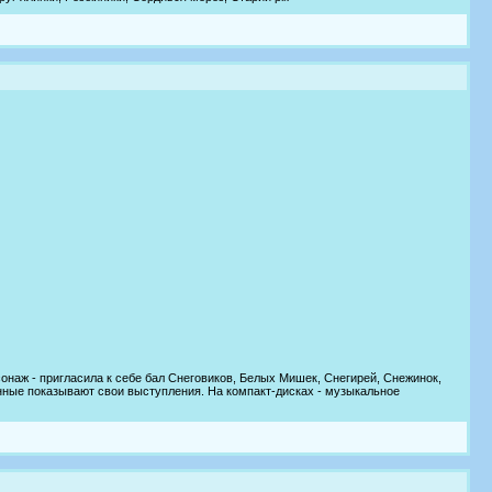
онаж - пригласила к себе бал Снеговиков, Белых Мишек, Снегирей, Снежинок,
нные показывают свои выступления. На компакт-дисках - музыкальное