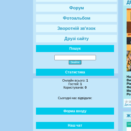
Д
Форум
Фотоальбом
Зворотній зв'язок
Друзі сайту
Пошук
Статистика
На
Ви
Онлайн всього:
1
Рік
Гостей:
1
Фо
Користувачів:
0
Мо
Ро
Сьогодні нас відвідали:
Диск
Форма входу
Ж
Наш чат