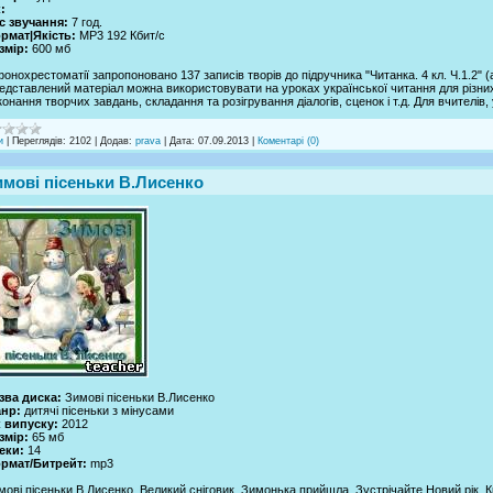
:
с звучання:
7 год.
рмат|Якість:
MP3 192 Кбит/с
змір:
600 мб
фонохрестоматії запропоновано 137 записів творів до підручника "Читанка. 4 кл. Ч.1.2" (а
едставлений матеріал можна використовувати на уроках української читання для різних 
конання творчих завдань, складання та розігрування діалогів, сценок і т.д. Для вчителів, 
и
|
Переглядів:
2102
|
Додав:
prava
|
Дата:
07.09.2013
|
Коментарі (0)
имові пісеньки В.Лисенко
зва диска:
Зимові пісеньки В.Лисенко
нр:
дитячі пісеньки з мінусами
к випуску:
2012
змір:
65 мб
еки:
14
рмат/Битрейт:
mp3
мові пісеньки В.Лисенко. Великий сніговик, Зимонька прийшла, Зустрічайте Новий рік, К