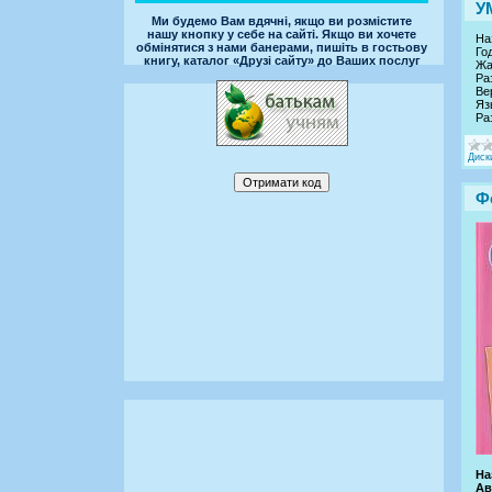
У
Ми будемо Вам вдячні, якщо ви розмістите
нашу кнопку у себе на сайті. Якщо ви хочете
На
обмінятися з нами банерами, пишіть в гостьову
Го
книгу, каталог «Друзі сайту» до Ваших послуг
Жа
Ра
Ве
Яз
Ра
Диск
Ф
На
Ав