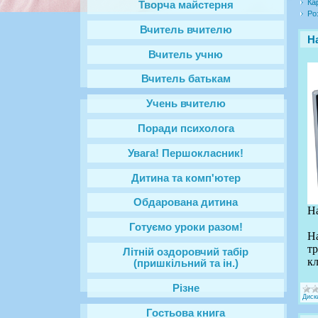
Ка
Творча майстерня
Ро
Вчитель вчителю
Н
Вчитель учню
Вчитель батькам
Учень вчителю
Поради психолога
Увага! Першокласник!
Дитина та комп'ютер
Обдарована дитина
На
Готуємо уроки разом!
На
тр
Літній оздоровчий табір
кл
(пришкільний та ін.)
Різне
Диск
Гостьова книга