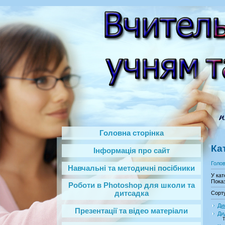
Головна сторінка
Ка
Інформація про сайт
Голо
Навчальні та методичні посібники
У кат
Показ
Роботи в Photoshop‎ для школи та
дитсадка
Сорт
Ди
Презентації та відео матеріали
Ди
Т