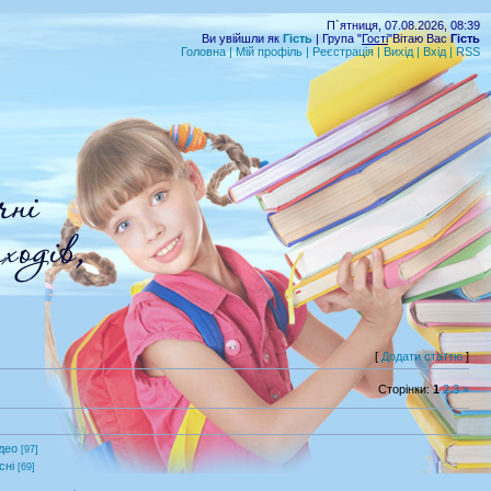
П`ятниця, 07.08.2026, 08:39
Ви увійшли як
Гість
| Група "
Гості
"Вітаю Вас
Гість
Головна
|
Мій профіль
|
Реєстрація
|
Вихід
|
Вхід
|
RSS
[
Додати статтю
]
Сторінки
:
1
2
3
»
део
[97]
сні
[69]