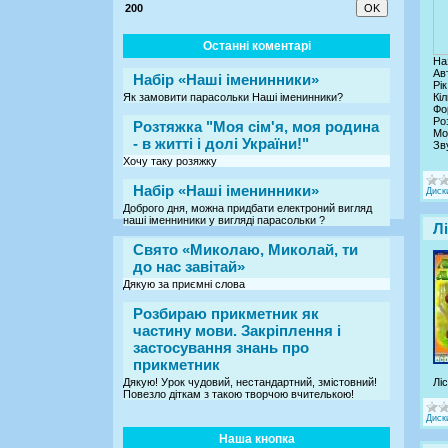
200
Останні коментарі
На
Ав
Набір «Наші іменинники»
Рік
Як замовити парасольки Наші іменинники?
Кіл
Фо
Ро
Розтяжка "Моя сім'я, моя родина
Мо
- в житті і долі України!"
Зв
Хочу таку розяжку
Набір «Наші іменинники»
Диск
Доброго дня, можна придбати електроний вигляд
наші іменниники у вигляді парасольки ?
Л
Свято «Миколаю, Миколай, ти
до нас завітай»
Дякую за приємні слова
Розбираю прикметник як
частину мови. Закріплення і
застосування знань про
прикметник
Дякую! Урок чудовий, нестандартний, змістовний!
Лі
Повезло діткам з такою творчою вчителькою!
Диск
Наша кнопка