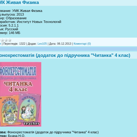
МК Живая Физика
звание: УМК Живая Физика
д выпуска: 2013
нр: Образование
зработчик: Институт Новых Технологий
рсия: 5.2.1.1
ык: Русский
змер: 146 МБ
и
|
Переглядів:
1322
|
Додав:
Leo105
|
Дата:
06.12.2013
|
Коментарі (0)
онохрестоматія (додаток до підручника "Читанка" 4 клас)
зва:
Фонохрестоматія (додаток до підручника "Читанка" 4 клас)
тор:
Будна Н.О.