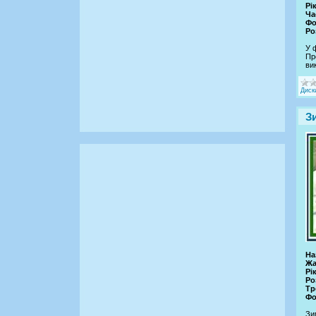
Рік
Ча
Фо
Ро
У 
Пр
ви
Диск
З
На
Жа
Рі
Ро
Тр
Фо
Зи