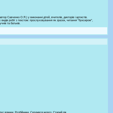
втор Савченко О.Я.) у виконанні дітей, вчителів, дикторів і артистів.
видів робіт з текстом: прослуховування як зразок, читання "буксиром",
учнів та батьків.
руг ялинки, Розбійники, Сердився мороз, Старий рік