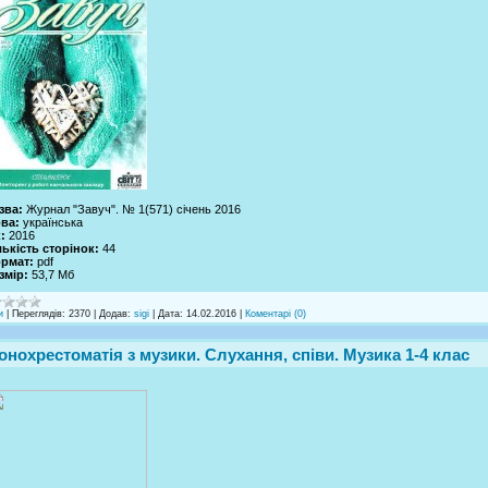
зва:
Журнал "Завуч". № 1(571) січень 2016
ва:
українська
:
2016
лькість сторінок:
44
рмат:
pdf
змір:
53,7 Mб
и
|
Переглядів:
2370
|
Додав:
sigi
|
Дата:
14.02.2016
|
Коментарі (0)
онохрестоматія з музики. Слухання, співи. Музика 1-4 клас