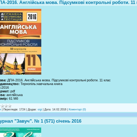
ПА-2016. Англійська мова. Підсумкові контрольні роботи. 11
зва:
ДПА-2016. Англійська мова. Підсумкові контрольні роботи. 11 клас
давництво:
Тернопіль:навчальна книга
:
2016
рмат:
pdf
ва:
англійська
змір:
61 Mб
и
|
Переглядів:
1724
|
Додав:
sigi
|
Дата:
14.02.2016
|
Коментарі (0)
урнал "Завуч". № 1 (571) січень 2016