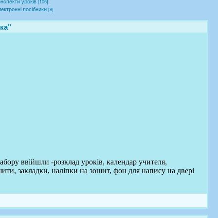
нспекти уроків
[106]
ектронні посібники
[8]
ка"
абору ввійшли -розклад уроків, календар учителя,
ити, закладки, наліпки на зошит, фон для напису на двері