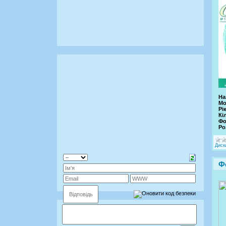
На
Мо
Рік
Кі
Фо
Ро
Диск
Ф