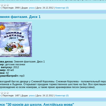
и
|
Переглядів:
2669
|
Додав:
prava
|
Дата:
24.12.2012
|
Коментарі (0)
имняя фантазия. Диск 1
зва диска:
Зимняя фантазия. Диск 1
нр:
детские песенки
к випуску:
2012
змір:
40 мб
еки:
42
рмат/Битрейт:
mp3
вогодний бал во дворце у Снежной Королевы. Снежная Королева - положительный перс
нгвинов и Льдинок. Открывает праздник торжественное шествие на бал. Все приглаше
провождение ко всем номерам, а также яркие аранжировки песен (минусовки).
и
|
Переглядів:
1487
|
Додав:
prava
|
Дата:
24.12.2012
|
Коментарі (0)
иск "30 кроків до школи. Англійська мова"