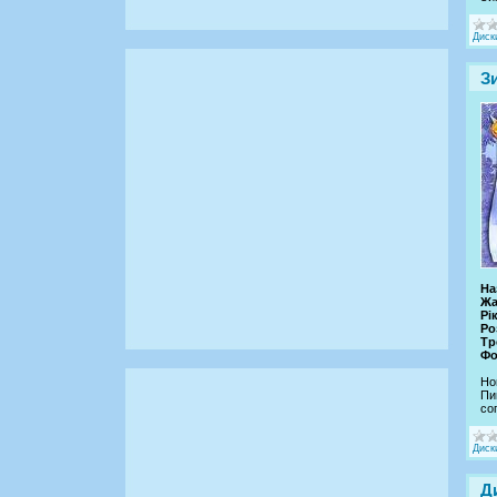
Диск
З
На
Жа
Рі
Ро
Тр
Фо
Но
Пи
со
Диск
Д