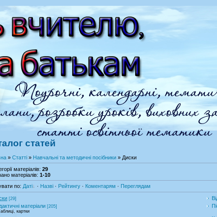
талог статей
вна
»
Статті
»
Навчальні та методичні посібники
» Диски
егорії матеріалів
:
29
ано матеріалів
:
1-10
увати по
:
Даті
·
Назві
·
Рейтингу
·
Коментарям
·
Переглядам
ски
Ві
[29]
дактичні матеріали
Пі
[205]
аблиці, картки