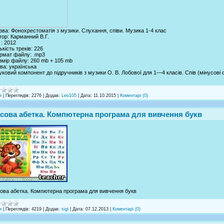
зва: Фонохрестоматія з музики. Слухання, співи. Музика 1-4 клас
тор: Карманний В.Г.
 : 2012
ькість треків: 226
рмат файлу: .mp3
змір файлу: 260 mb + 105 mb
ва: українська
уковий компонент до підручників з музики О. В. Лобової для 1—4 класів. Спів (мінусові
и
|
Переглядів:
2276
|
Додав:
Leo105
|
Дата:
11.10.2015
|
Коментарі (0)
ісова абетка. Компютерна програма для вивчення букв
сова абетка. Компютерна програма для вивчення букв
и
|
Переглядів:
4219
|
Додав:
sigi
|
Дата:
07.12.2013
|
Коментарі (0)