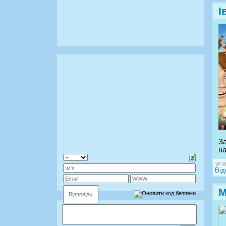
І
За
на
Від
М