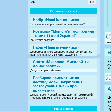
200
Останні коментарі
Набір «Наші іменинники»
Як замовити парасольки Наші іменинники?
Розтяжка "Моя сім'я, моя родина
- в житті і долі України!"
Від
Хочу таку розяжку
|
Да
Набір «Наші іменинники»
В
Доброго дня, можна придбати електроний вигляд
наші іменниники у вигляді парасольки ?
Зб
Свято «Миколаю, Миколай, ти
хо
до нас завітай»
Ма
Дякую за приємні слова
Розбираю прикметник як
Від
частину мови. Закріплення і
застосування знань про
А
прикметник
Дякую! Урок чудовий, нестандартний, змістовний!
Це
Повезло діткам з такою творчою вчителькою!
а
Ко
Наша кнопка
Фі