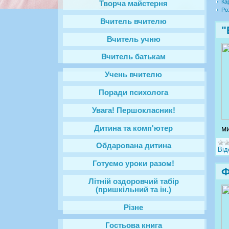
Ка
Творча майстерня
Ро
Вчитель вчителю
"
Вчитель учню
Вчитель батькам
Учень вчителю
Поради психолога
Увага! Першокласник!
Дитина та комп'ютер
ми
Обдарована дитина
Від
Готуємо уроки разом!
Ф
Літній оздоровчий табір
(пришкільний та ін.)
Різне
Гостьова книга