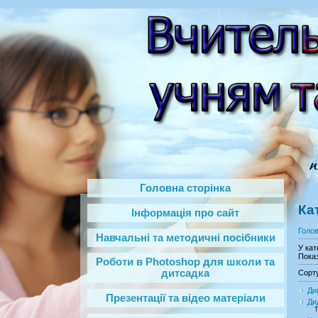
Головна сторінка
Ка
Інформація про сайт
Голо
Навчальні та методичні посібники
У кат
Показ
Роботи в Photoshop‎ для школи та
дитсадка
Сорт
Ди
Презентації та відео матеріали
Ди
Т