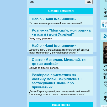
по
200
Іс
Останні коментарі
кр
Фо
Набір «Наші іменинники»
Як замовити парасольки Наші іменинники?
Я у
Розтяжка "Моя сім'я, моя родина
- в житті і долі України!"
2
Хочу таку розяжку
Набір «Наші іменинники»
Доброго дня, можна придбати електроний вигляд
наші іменниники у вигляді парасольки ?
Свято «Миколаю, Миколай, ти
до нас завітай»
і
Дякую за приємні слова
ук
з
Розбираю прикметник як
Те
частину мови. Закріплення і
ук
застосування знань про
по
прикметник
Дякую! Урок чудовий, нестандартний, змістовний!
Іс
Повезло діткам з такою творчою вчителькою!
кр
Фо
Наша кнопка