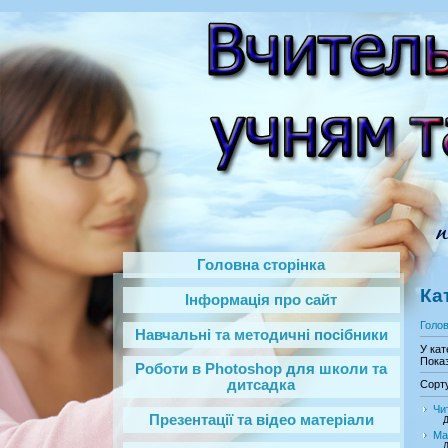
Головна сторінка
Ка
Інформація про сайт
Голо
Навчальні та методичні посібники
У кат
Показ
Роботи в Photoshop‎ для школи та
дитсадка
Сорт
Чи
Презентації та відео матеріали
Д
Ма
Д