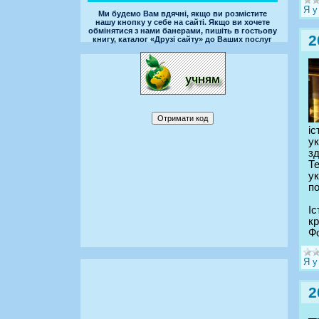
Я у
Ми будемо Вам вдячні, якщо ви розмістите
нашу кнопку у себе на сайті. Якщо ви хочете
обмінятися з нами банерами, пишіть в гостьову
2
книгу, каталог «Друзі сайту» до Ваших послуг
і
ук
з
Те
ук
по
Іс
кр
Фо
Я у
2