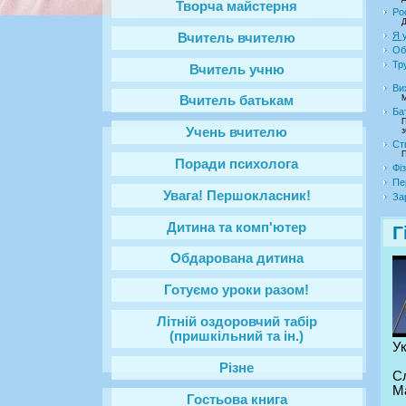
Творча майстерня
Ро
Д
Я у
Вчитель вчителю
Об
Тр
Вчитель учню
Ви
М
Вчитель батькам
Ба
П
Учень вчителю
з
Ст
П
Поради психолога
Фі
Пе
Увага! Першокласник!
За
Дитина та комп'ютер
Г
Обдарована дитина
Готуємо уроки разом!
Літній оздоровчий табір
(пришкільний та ін.)
Ук
Різне
С
М
Гостьова книга