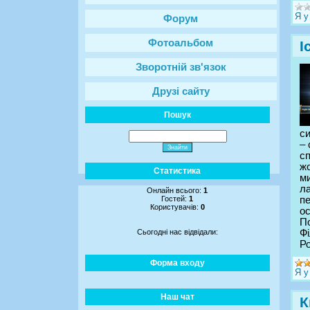
Я у
Форум
Фотоальбом
І
Зворотній зв'язок
Друзі сайту
Пошук
си
– 
сп
жо
Статистика
ми
ла
Онлайн всього:
1
Гостей:
1
пе
Користувачів:
0
о
По
Сьогодні нас відвідали:
Фі
Ро
Форма входу
Я у
Наш чат
К