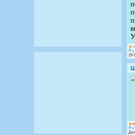
п
п
п
в
У
Я у
29.
Щ
Я у
Дат