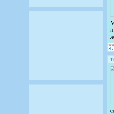
М
п
ж
Я у
Т
с