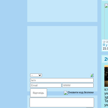
Я у
15.
2
і
ук
з
Те
ук