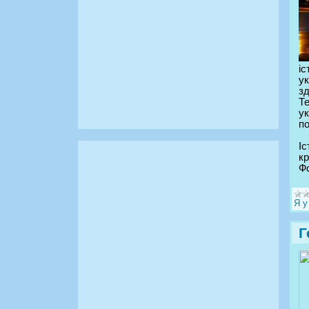
і
ук
з
Те
ук
по
Іс
кр
Фо
Я у
Г