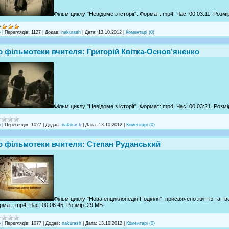
Фільм циклу "Невідоме з історії". Формат: mp4. Час: 00:03:11. Розмі
о
|
Переглядів:
1127
|
Додав:
nakurash
|
Дата:
13.10.2012
|
Коментарі (0)
о фільмотеки вчителя: Григорій Квітка-Основ’яненко
Фільм циклу "Невідоме з історії". Формат: mp4. Час: 00:03:21. Розмі
о
|
Переглядів:
1027
|
Додав:
nakurash
|
Дата:
13.10.2012
|
Коментарі (0)
о фільмотеки вчителя: Степан Руданський
Фільм циклу "Нова енциклопедія Поділля", присвячено життю та тв
рмат: mp4. Час: 00:06:45. Розмір: 29 МБ.
о
|
Переглядів:
1077
|
Додав:
nakurash
|
Дата:
13.10.2012
|
Коментарі (0)