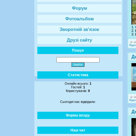
Форум
Фотоальбом
1.
Зворотній зв'язок
2.
3.
Друзі сайту
Віде
Пошук
Д
Статистика
Онлайн всього:
1
Гостей:
1
Користувачів:
0
Віде
Сьогодні нас відвідали:
Д
Форма входу
Наш чат