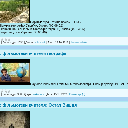
Формат: mp4. Розмір архіву: 74 МБ.
 Фізична географія України, 8 клас (00:08:02)
 Економічна і соціальна географія України, 9 клас (00:13:55)
 Водні ресурси України (00:06:40)
о
|
Переглядів:
1954
|
Додав:
nakurash
|
Дата:
15.10.2012
|
Коментарі (0)
о фільмотеки вчителя географії
Науково-популярні фільми в форматі mp4. Розмір архіву: 197 МБ. М
о
|
Переглядів:
968
|
Додав:
nakurash
|
Дата:
15.10.2012
|
Коментарі (0)
о фільмотеки вчителя: Остап Вишня