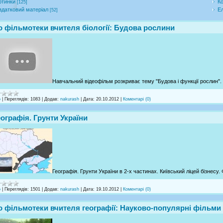
ртинки
Ко
[125]
здатковий матеріал
Ел
[52]
о фільмотеки вчителя біології: Будова рослини
Навчальний відеофільм розкриває тему "Будова і функції рослин". 
о
|
Переглядів:
1083
|
Додав:
nakurash
|
Дата:
20.10.2012
|
Коментарі (0)
еографія. Грунти України
Географія. Грунти України в 2-х частинах. Київський ліцей бізнесу.
о
|
Переглядів:
1501
|
Додав:
nakurash
|
Дата:
19.10.2012
|
Коментарі (0)
о фільмотеки вчителя географії: Науково-популярні фільм