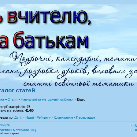
талог статей
вна
»
Статті
»
Навчальні та методичні посібники
» Відео
егорії матеріалів
:
97
ано матеріалів
:
41-50
увати по
:
Даті
·
Назві
·
Рейтингу
·
Коментарям
·
Переглядам
ски
Ві
[29]
дактичні матеріали
Пі
[205]
аблиці, картки