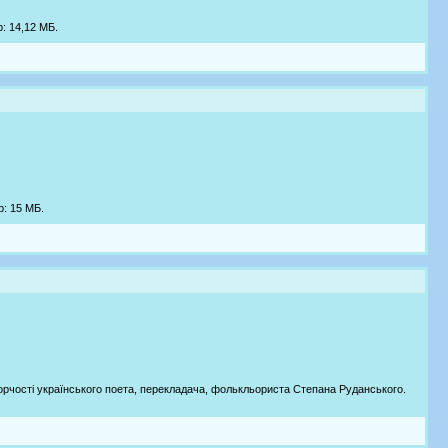
р: 14,12 МБ.
р: 15 МБ.
орчості українського поета, перекладача, фолькльориста Степана Руданського.