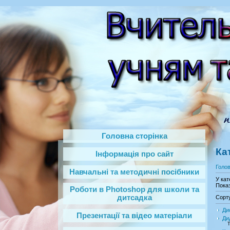
Головна сторінка
Ка
Інформація про сайт
Голо
Навчальні та методичні посібники
У кат
Показ
Роботи в Photoshop‎ для школи та
дитсадка
Сорт
Ди
Презентації та відео матеріали
Ди
Т