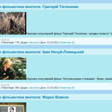
о фільмотеки вчителя: Григорій Тютюнник
Науково-популярний фільм "Григорій Тютюнник: загадка таланту" (0
о
|
Переглядів:
776
|
Додав:
nakurash
|
Дата:
13.10.2012
|
Коментарі (0)
о фільмотеки вчителя: Іван Нечуй-Левицький
Науково-популярний фільм "Нечуївськими стежками". Мова: українс
о
|
Переглядів:
993
|
Додав:
nakurash
|
Дата:
13.10.2012
|
Коментарі (0)
о фільмотеки вчителя: Марко Вовчок