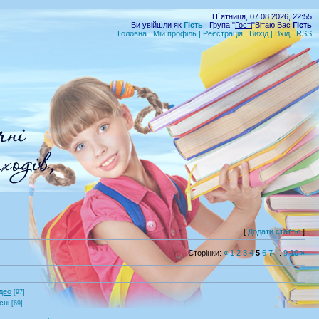
П`ятниця, 07.08.2026, 22:55
Ви увійшли як
Гість
| Група "
Гості
"Вітаю Вас
Гість
Головна
|
Мій профіль
|
Реєстрація
|
Вихід
|
Вхід
|
RSS
[
Додати статтю
]
Сторінки
:
«
1
2
3
4
5
6
7
...
9
10
»
део
[97]
сні
[69]