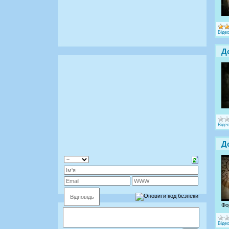
Віде
Д
Віде
Д
Фо
Віде