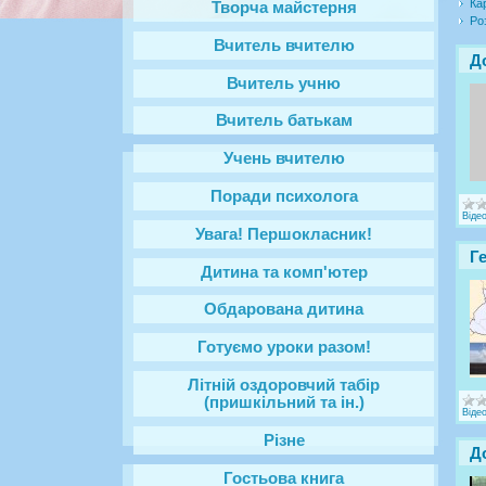
Ка
Творча майстерня
Ро
Вчитель вчителю
Д
Вчитель учню
Вчитель батькам
Учень вчителю
Поради психолога
Віде
Увага! Першокласник!
Г
Дитина та комп'ютер
Обдарована дитина
Готуємо уроки разом!
Літній оздоровчий табір
(пришкільний та ін.)
Віде
Різне
Д
Гостьова книга