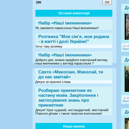
200
Д
Останні коментарі
Набір «Наші іменинники»
Як замовити парасольки Наші іменинники?
Розтяжка "Моя сім'я, моя родина
- в житті і долі України!"
Хочу таку розяжку
Віде
Набір «Наші іменинники»
Д
Доброго дня, можна придбати електроний вигляд
наші іменниники у вигляді парасольки ?
Свято «Миколаю, Миколай, ти
до нас завітай»
Дякую за приємні слова
Розбираю прикметник як
частину мови. Закріплення і
застосування знань про
Віде
прикметник
Дякую! Урок чудовий, нестандартний, змістовний!
Д
Повезло діткам з такою творчою вчителькою!
Наша кнопка