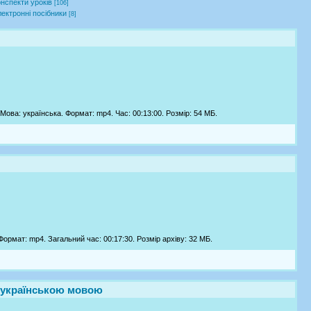
нспекти уроків
[106]
ектронні посібники
[8]
Мова: українська. Формат: mp4. Час: 00:13:00. Розмір: 54 МБ.
 Формат: mp4. Загальний час: 00:17:30. Розмір архіву: 32 МБ.
и українською мовою